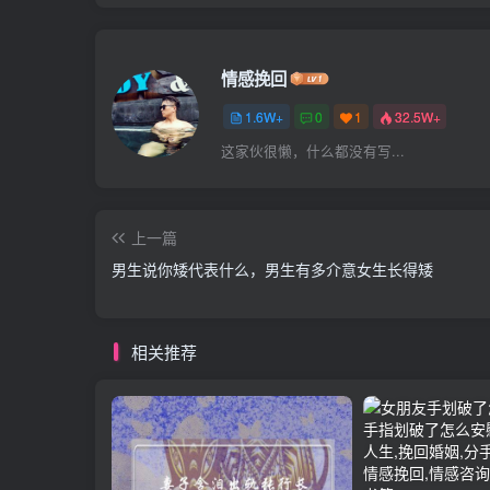
情感挽回
1.6W+
0
1
32.5W+
这家伙很懒，什么都没有写...
上一篇
男生说你矮代表什么，男生有多介意女生长得矮
相关推荐