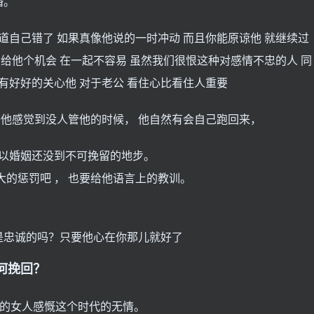
婚。
道自己错了 如果真像他说的一时冲动 而且你能原谅他 就继续过
 给他个机会 在一起不容易 虽然我们很恨这种对感情不忠的人 同
有好好的关心他 对于老公 看住心比看住人重要
等他感觉到没人管他的时候， 他自然有会自己跑回来，
所以婚姻还没到不可挽留的地步。
大的惩罚吧 ， 也要给他语言上的教训。
是忠诚的吗？只要他心在你那儿就好了
何挽回？
的女人感慨这个时代的无情。