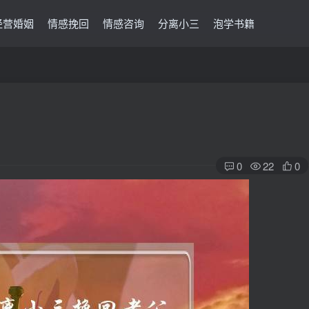
经营婚姻
情感挽回
情感咨询
分离小三
泡学书籍
0
22
0