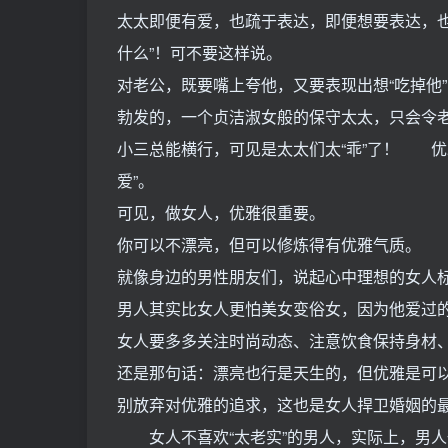
太太即便有爱，也疏于表达，即便想要表达，
什么”！可不要这样说。
对老公，既要嘴上夸他，又要表现出想“吃掉他
勃发的，一个贞洁淑女般的保守太太，只会令
小三总能横行，可见是太太们太“乖”了！ 优
爱”。
可见，做女人，优雅很重要。
你可以不漂亮，但可以修炼得有优雅气质。
就像身边的男性朋友们，说起心中理想的女人标
男人其实比女人更怕美女变俗女，因为他爱过
女人要多多关注时尚动态、注意饮食保持身材
还是那句话：漂亮也行是天生的，但优雅是可
别放弃对优雅的追求，这也是女人捍卫婚姻的
女人不喜欢“太老实”的男人，实际上，男人也