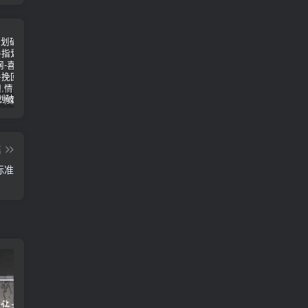
女朋友手划破了怎么安慰(女朋友手指划破了怎么安慰)
男人说他不行怎么回答（高情商的人都这样回答）
怎么才能让老婆出轨
篇
标准