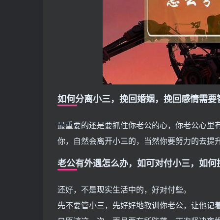
如何分离小三，挽回婚姻，挽回感情需要
最重要的还是要抓住你老公的心，你老公心里
你，自然会离开小三的，当然你要努力的去提
老公有外遇怎么办，如可对付小三，如何
还好，不是现实生活中的，好对付些。
先不要管小三，先好好地教训你老公，让他记