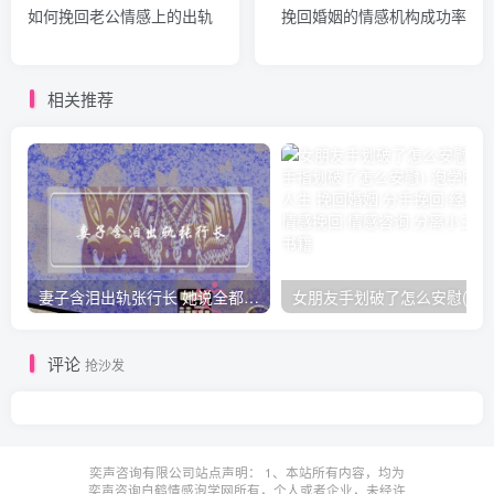
如何挽回老公情感上的出轨
挽回婚姻的情感机构成功率
相关推荐
妻子含泪出轨张行长 她说全都是因为家中
女朋友手划破了怎么安慰(女朋友手指
评论
抢沙发
奕声咨询有限公司站点声明： 1、本站所有内容，均为
奕声咨询白鹤情感泡学网所有，个人或者企业，未经许