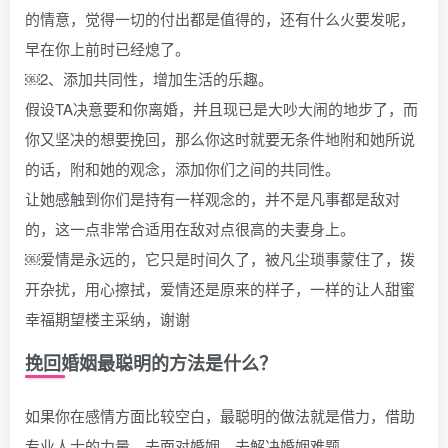
的情意，觉得一切的付出都是值得的，还有什么火要发呢，
早在你上前时已经熄了。
￼2、添加共同性，增加生活的乐趣。
假设TA决意要和你离婚，并且现已是大吵大闹的地步了，而
你又坚决的想要挽回，那么你这时就要无条件地附和她所说
的话，附和她的观念，添加你们之间的共同性。
让她感触到你们是持有一样观念的，并不是凡事都是敌对
的，这一点非常合适用在敌对点很高的夫妻身上。
￼爱情是永远的，它只是时间久了，被凡尘琐事蒙住了，拨
开杂扰，用心擦拭，爱情还是原来的样子，一样的让人甜蜜
幸福期望楼主采纳，谢谢
挽回婚姻最聪明的方法是什么？
如果你在感情方面比较空白，最聪明的做法就是借力，借助
专业人士的力量，去面对婚姻，去解决婚姻难题。