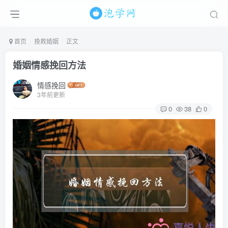
首页
挽救婚姻
正文
婚姻情感挽回方法
情感挽回
3年前更新
0
38
0