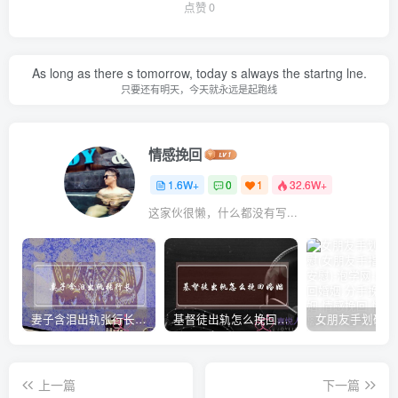
点赞
0
As long as there s tomorrow, today s always the startng lne.
只要还有明天，今天就永远是起跑线
情感挽回
1.6W+
0
1
32.6W+
这家伙很懒，什么都没有写...
妻子含泪出轨张行长 她说全都是因为家中
基督徒出轨怎么挽回婚姻(基督徒面对出轨婚姻)
上一篇
下一篇