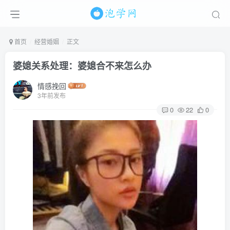
首页
经营婚姻
正文
婆媳关系处理：婆媳合不来怎么办
情感挽回
3年前发布
0
22
0