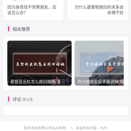
因为身高找不到男朋友，应
为什么婆婆和媳妇的关系会
该怎么办？
处理不好
相关推荐
基督徒出轨怎么挽回婚姻(基督徒面对出轨婚姻)
贵州婚姻家庭矛盾调解(婚姻家庭
评论
抢沙发
奕声咨询有限公司站点声明： 1、本站所有内容，均为