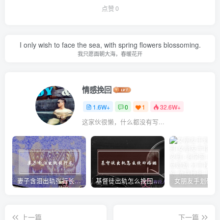
点赞
0
I only wish to face the sea, with spring flowers blossoming.
我只愿面朝大海，春暖花开
情感挽回
1.6W+
0
1
32.6W+
这家伙很懒，什么都没有写...
妻子含泪出轨张行长 她说全都是因为家中
基督徒出轨怎么挽回婚姻(基督徒面对出轨婚姻)
上一篇
下一篇