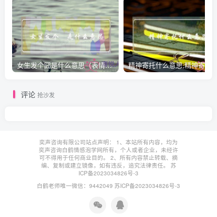
女生发个囧是什么意思（表情囧的含义）
评论
抢沙发
奕声咨询有限公司站点声明： 1、本站所有内容，均为
奕声咨询白鹤情感泡学网所有，个人或者企业，未经许
可不得用于任何商业目的。 2、所有内容禁止转载、摘
编、复制或建立镜像，如有违反，追究法律责任。
苏
ICP备2023034826号-3
白鹤老师唯一微信：9442049
苏ICP备2023034826号-3