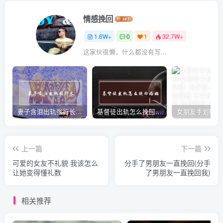
情感挽回
1.6W+
0
1
32.7W+
这家伙很懒，什么都没有写...
妻子含泪出轨张行长 她说全都是因为家中
基督徒出轨怎么挽回婚姻(基督徒面对出轨婚姻)
上一篇
下一篇
可爱的女友不礼貌 我该怎么
分手了男朋友一直挽回(分手
让她变得懂礼数
了男朋友一直挽回我)
相关推荐