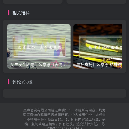
们的看法？(学生喜欢什么样
的老师)
相关推荐
女生发个囧是什么意思（表情囧的含义）
评论
抢沙发
奕声咨询有限公司站点声明： 1、本站所有内容，均为
奕声咨询白鹤情感泡学网所有，个人或者企业，未经许
可不得用于任何商业目的。 2、所有内容禁止转载、摘
编、复制或建立镜像，如有违反，追究法律责任。
苏
ICP备2023034826号-3