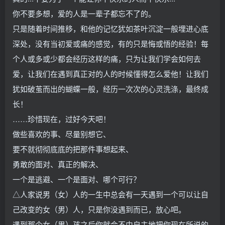
你不要多想，爱的人是一辈子都忘不了的。
只是随着时间推移，和他的记忆犹如茶叶沉淀一般埋进心底
深处，没有当初爱或痛的感觉，有的只是悔或悟的经验！每
个人或多或少都会经历这样的痛，只为让我们学会如何去
爱，让我们在遇到真正对的人的时候懂得怎么爱他！让我们
犹如破茧而出的蝴蝶一般，经历一次次的心灵洗涤，最终成
长！
……珍惜现在，过好今天吧！
做些喜欢的事、尽量别想它、
要不就彻彻底底的把那件事想起来、
勇敢的面对、真正的解决、
一个是逃避、一个是面对、哪个可行？
△人家说男（女）人的一生中总会有一天遇到一个可以让自
己改变的女（男）人，只是你没遇到而已，放心吧。
遇到那个女（男）孩之后你就会不由自主地把你现在所说的