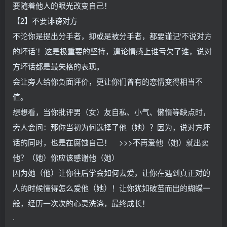
要随着他人的眼光改变自己！
【2】不要诽谤对方
不论你是提出分手者，抑或是被分手者，都要谨记‘不说对方
的坏话’！这是极重要的坚持，遑论情感上谁亏欠了谁，说对
方坏话都是最失格的表现。
会让旁人给你负面评价，更让你们曾有的恋情变得相当不
值。
想想看，当你批评男（女）友自私、小气、懒惰等缺点时，
旁人会问：那你当初为何选择了他（她）？因为，说对方坏
话的同时，也是在腐蚀自己！ >>>不再爱他（她）就出卖
他？（她）你应该感谢他（她）
因为她（他）让你往后学会如何去爱，让你在遇到真正对的
人的时候懂得怎么爱他（她）！让你犹如破茧而出的蝴蝶一
般，经历一次次的心灵洗涤，最终成长！
·