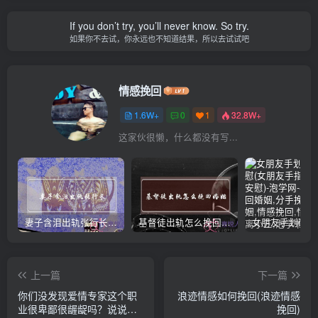
If you don’t try, you’ll never know. So try.
如果你不去试，你永远也不知道结果，所以去试试吧
情感挽回
1.6W+
0
1
32.8W+
这家伙很懒，什么都没有写...
妻子含泪出轨张行长 她说全都是因为家中
基督徒出轨怎么挽回婚姻(基督徒面对出轨婚姻)
上一篇
下一篇
你们没发现爱情专家这个职
浪迹情感如何挽回(浪迹情感
业很卑鄙很龌龊吗？说说你
挽回)