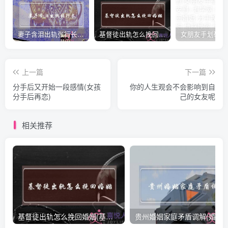
妻子含泪出轨张行长 她说全都是因为家中
基督徒出轨怎么挽回婚姻(基督徒面对出轨婚姻)
上一篇
下一篇
分手后又开始一段感情(女孩
你的人生观会不会影响到自
分手后再恋)
己的女友呢
相关推荐
基督徒出轨怎么挽回婚姻(基督徒面对出轨婚姻)
贵州婚姻家庭矛盾调解(婚姻家庭