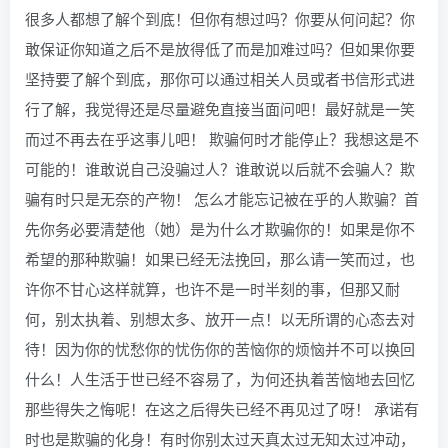
很多人都想了解个到底！但你有想过吗？你要从何问起？你
敢保证你知道之后不是放得低了而是加难过吗？但如果你要
坚持要了解个到底，那你可以通过相关人员或者书信形式进
行了解，我觉得还是尽量避免直接当面问吧！最好就是一笑
而过不再去在乎这事儿吧！ 欺骗何时才能停止？我想这是不
可能的！谁敢说自己没骗过人？谁敢说以后就不会骗人？欺
骗有时只是无奈的产物！ 怎么才能忘记被在乎的人欺骗？首
先你务必要清楚他（她）是为什么才欺骗你的！如果是你不
希望的那种欺骗！如果已经无法挽回，那么请一笑而过，也
许你不甘心这样就算，也许不是一时半刻的事，但那又耐
何，别太执着、别想太多、放开一点！以无所谓的心态去对
待！因为你的忧愁你的忧伤你的苦恼你的烦恼并不可以换回
什么！人生活于世已经不容易了，为何还执着苦恼地去回忆
那些得失之悔呢！在这之后得失已经不再见过了呀！ 承诺有
时也是欺骗的化身！有时你别太过天真太过无知太过冲动，