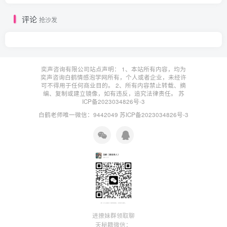
评论
抢沙发
奕声咨询有限公司站点声明： 1、本站所有内容，均为
奕声咨询白鹤情感泡学网所有，个人或者企业，未经许
可不得用于任何商业目的。 2、所有内容禁止转载、摘
编、复制或建立镜像，如有违反，追究法律责任。
苏
ICP备2023034826号-3
白鹤老师唯一微信：9442049
苏ICP备2023034826号-3
进撩妹群领取聊
天秘籍微信：