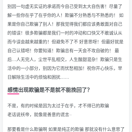
别因一句虚无实证的承诺而今自己受到太大自伤害！尽量了
解一些你在乎了在乎你的人！欺骗不分熟悉与不熟悉的！ 如
果是你自己欺骗了别人！那我觉得我们都应该勇敢面对自己
的错误！很多欺骗都是我们一时的冲动和口快又不敢诚认从
而今误会越来越重的！但避免不了不 好意思呀！但最好就是
自己认错吧！你要知道！欺骗总有一天会不攻自破的！ 最
后…人无完人，尘世平乱相交，人生酸甜混杂！欺骗只是生
活中的一小部分，别因为它而忧愁相加！祝你开心快乐，早
日解除生活中的烦恼和困扰……
感情出现欺骗是不是就不能挽回了？
不是，有的时候是因为太过于在乎，才不得已的欺骗
老话说袄帝，就像是善意的谎言··
那要看是什么欺骗啊 如果是纯正的欺骗 那就没有什么意思了