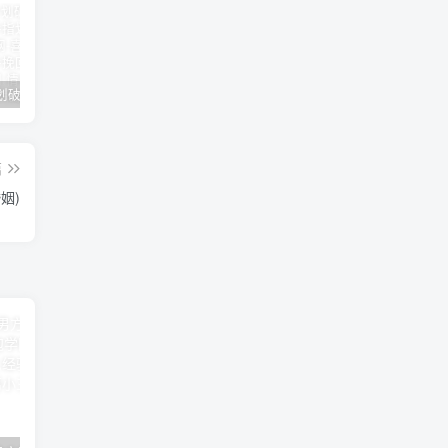
女朋友手划破了怎么安慰(女朋友手指划破了怎么安慰)
男人说他不行怎么回答（高情商的人都这样回答）
怎么才能让老婆出轨
篇
姻)