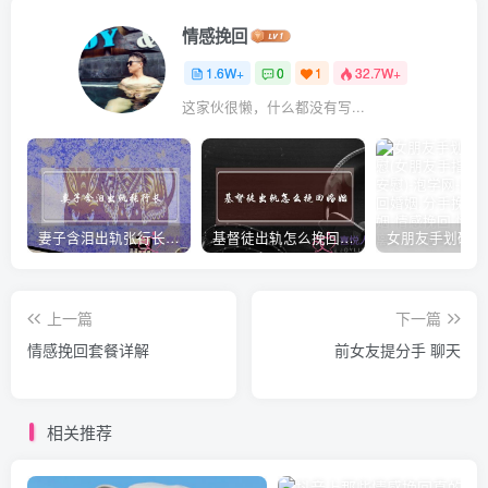
情感挽回
1.6W+
0
1
32.7W+
这家伙很懒，什么都没有写...
妻子含泪出轨张行长 她说全都是因为家中
基督徒出轨怎么挽回婚姻(基督徒面对出轨婚姻)
上一篇
下一篇
情感挽回套餐详解
前女友提分手 聊天
相关推荐