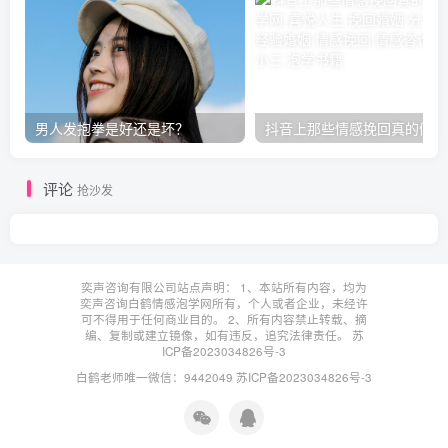
男人发抱拳是好还是坏？
抖音上那些情感挽回真的假的
评论
抢沙发
奕声咨询有限公司站点声明： 1、本站所有内容，均为
奕声咨询白鹤情感泡学网所有，个人或者企业，未经许
可不得用于任何商业目的。 2、所有内容禁止转载、摘
编、复制或建立镜像，如有违反，追究法律责任。
苏
ICP备2023034826号-3
白鹤老师唯一微信：9442049
苏ICP备2023034826号-3