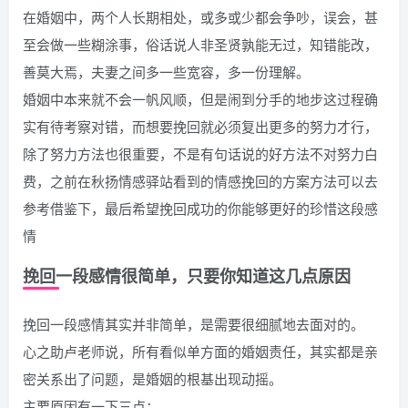
在婚姻中，两个人长期相处，或多或少都会争吵，误会，甚
至会做一些糊涂事，俗话说人非圣贤孰能无过，知错能改，
善莫大焉，夫妻之间多一些宽容，多一份理解。
婚姻中本来就不会一帆风顺，但是闹到分手的地步这过程确
实有待考察对错，而想要挽回就必须复出更多的努力才行，
除了努力方法也很重要，不是有句话说的好方法不对努力白
费，之前在秋扬情感驿站看到的情感挽回的方案方法可以去
参考借鉴下，最后希望挽回成功的你能够更好的珍惜这段感
情
挽回一段感情很简单，只要你知道这几点原因
挽回一段感情其实并非简单，是需要很细腻地去面对的。
心之助卢老师说，所有看似单方面的婚姻责任，其实都是亲
密关系出了问题，是婚姻的根基出现动摇。
主要原因有一下三点：