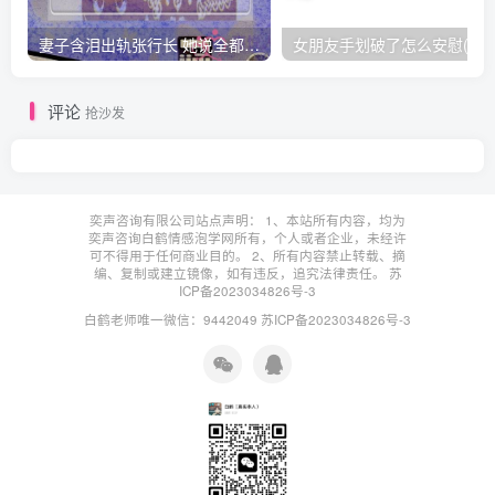
妻子含泪出轨张行长 她说全都是因为家中
女朋友手划破了怎么安慰(女朋友手指
评论
抢沙发
奕声咨询有限公司站点声明： 1、本站所有内容，均为
奕声咨询白鹤情感泡学网所有，个人或者企业，未经许
可不得用于任何商业目的。 2、所有内容禁止转载、摘
编、复制或建立镜像，如有违反，追究法律责任。
苏
ICP备2023034826号-3
白鹤老师唯一微信：9442049
苏ICP备2023034826号-3