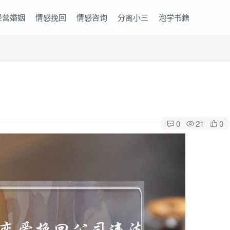
经营婚姻
情感挽回
情感咨询
分离小三
泡学书籍
0
21
0