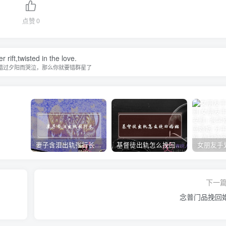
点赞
0
r rift,twisted in the love.
错过夕阳而哭泣，那么你就要错群星了
妻子含泪出轨张行长 她说全都是因为家中
基督徒出轨怎么挽回婚姻(基督徒面对出轨婚姻)
下一
念普门品挽回