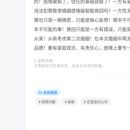
的！感情破裂了，信任的基础就毁了！一方有
违法犯罪致使婚姻感情破裂能挽回吗？一方性
哪也只是一厢情愿，只能是痴心妄想！根夲不
本不可能的事！挽回只能是一方有错误，只能
从来！从新考虑第二次婚姻！在本次婚姻中再
品德！要有家庭观念，有责任心，感情上要专
©
版权声明
文章版权归作者所有，未经允许请勿转载。
挽救婚姻
# 感情问题
# 破裂
# 恋爱挽回公司