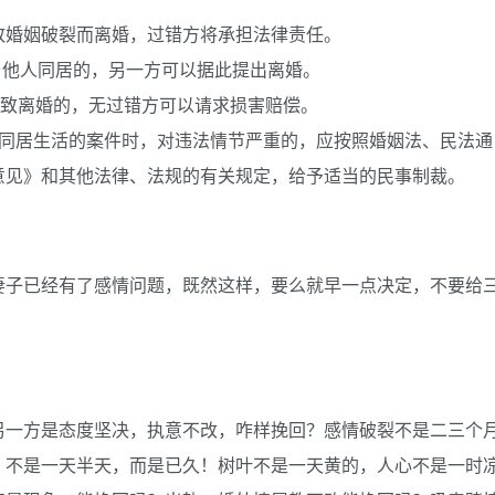
致婚姻破裂而离婚，过错方将承担法律责任。
者与他人同居的，另一方可以据此提出离婚。
导致离婚的，无过错方可以请求损害赔偿。
义同居生活的案件时，对违法情节严重的，应按照婚姻法、民法通
意见》和其他法律、法规的有关规定，给予适当的民事制裁。
妻子已经有了感情问题，既然这样，要么就早一点决定，不要给
另一方是态度坚决，执意不改，咋样挽回？感情破裂不是二三个
，不是一天半天，而是已久！树叶不是一天黄的，人心不是一时