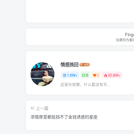
Finge
如果你为着
情感挽回
1.6W+
0
1
32.8W+
这家伙很懒，什么都没有写...
上一篇
浓情厚意都抵挡不了金钱诱惑的星座