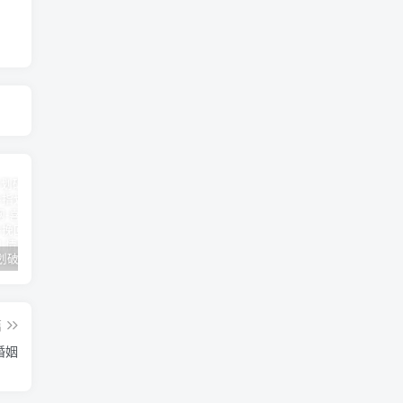
女朋友手划破了怎么安慰(女朋友手指划破了怎么安慰)
男人说他不行怎么回答（高情商的人都这样回答）
怎么才能让老婆出轨
篇
婚姻