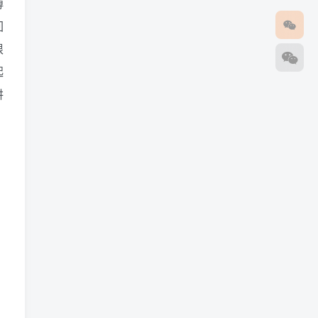
博
回
根
起
讲