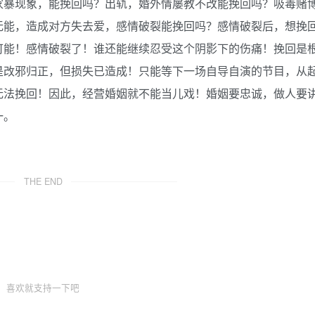
家暴现象，能挽回吗？出轨，婚外情屡教不改能挽回吗？吸毒赌
无能，造成对方失去爱，感情破裂能挽回吗？感情破裂后，想挽
可能！感情破裂了！谁还能继续忍受这个阴影下的伤痛！挽回是
是改邪归正，但损失已造成！只能等下一场自导自演的节目，从
无法挽回！因此，经营婚姻就不能当儿戏！婚姻要忠诚，做人要
一。
THE END
喜欢就支持一下吧