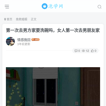
首页
挽救婚姻
正文
第一次去男方家要洗碗吗，女人第一次去男朋友家
情感挽回
3年前更新
0
12
0