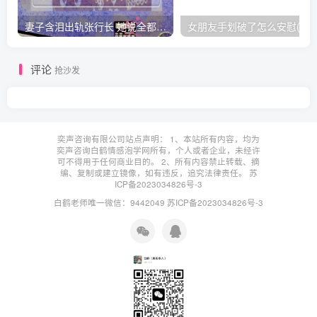
妻子含泪出轨张行长 她说全都是因为家中
女朋友手划破了怎么安慰(女朋友手指
评论
抢沙发
奕声咨询有限公司站点声明： 1、本站所有内容，均为
奕声咨询白鹤情感泡学网所有，个人或者企业，未经许
可不得用于任何商业目的。 2、所有内容禁止转载、摘
编、复制或建立镜像，如有违反，追究法律责任。
苏
ICP备2023034826号-3
白鹤老师唯一微信：9442049
苏ICP备2023034826号-3