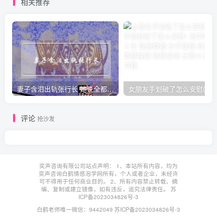
相关推荐
妻子含泪出轨张行长 她说全都是因为家中
女朋友手划破了怎么安慰(女朋友手指
评论
抢沙发
奕声咨询有限公司站点声明： 1、本站所有内容，均为
奕声咨询白鹤情感泡学网所有，个人或者企业，未经许
可不得用于任何商业目的。 2、所有内容禁止转载、摘
编、复制或建立镜像，如有违反，追究法律责任。
苏
ICP备2023034826号-3
白鹤老师唯一微信：9442049
苏ICP备2023034826号-3