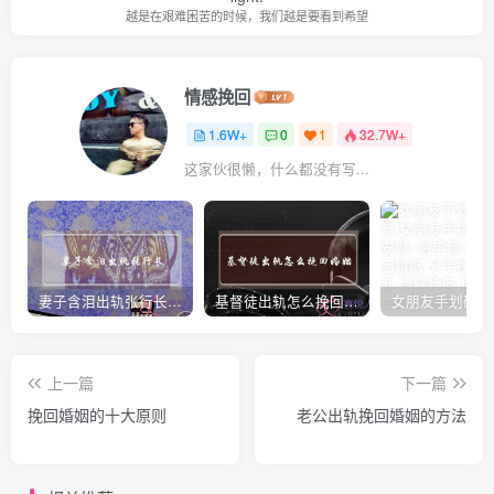
越是在艰难困苦的时候，我们越是要看到希望
情感挽回
1.6W+
0
1
32.7W+
这家伙很懒，什么都没有写...
妻子含泪出轨张行长 她说全都是因为家中
基督徒出轨怎么挽回婚姻(基督徒面对出轨婚姻)
上一篇
下一篇
挽回婚姻的十大原则
老公出轨挽回婚姻的方法