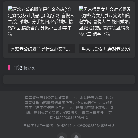
喜欢老公的脚丫是什么心态(“恋足癖”男友让我恶心)
男人
评论
抢沙发
奕声咨询有限公司站点声明： 1、本站所有内容，均为
奕声咨询白鹤情感泡学网所有，个人或者企业，未经许
可不得用于任何商业目的。 2、所有内容禁止转载、摘
编、复制或建立镜像，如有违反，追究法律责任。
苏
ICP备2023034826号-3
白鹤老师唯一微信：9442049
苏ICP备2023034826号-3