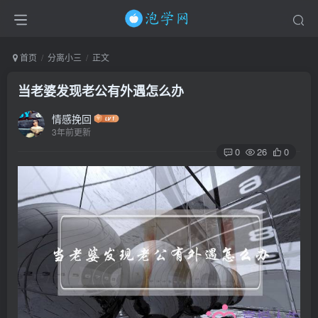
首页
分离小三
正文
当老婆发现老公有外遇怎么办
情感挽回
3年前更新
0
26
0