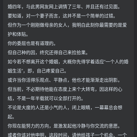
婚四年，与此男网友网上调情了三年、并且还有过见面。
要知道，对一个妻子而言，这并不是一个简单的过错。
但作为一个刚刚做母亲的女人，我明白此刻你最需要的是爱
护和体贴。
你的委屈也是有道理的。
但自己种的因，终究还得自己来捡拾果。
如今若不想离开这个婚姻，大概你先得学着适应“一个人的婚
姻生活”，即，自己疼爱自己。
或许当你活得乐观点、平静点，他也才能渐渐走出阴影。
但当前，不必期待他能在态度上来个大转弯，因这样的心
结，不是一年半载就可以全部打开的。
不论是大度的人还是小气的人，闭上眼睛，一幕幕总会想
起。
你现在能努力的方向，是激发起他冷静与你交流的意愿。
或者你该对他申明，这段时间，请他给孩子一个机会、一个