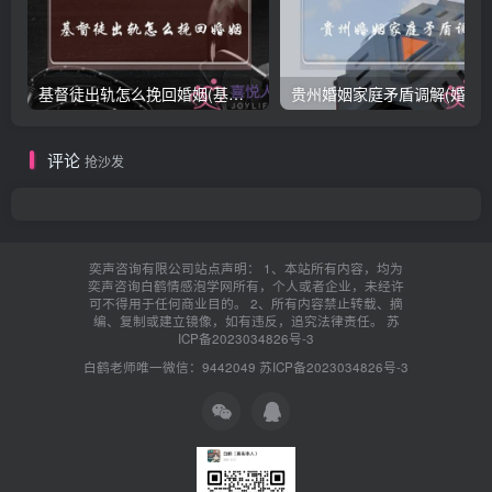
基督徒出轨怎么挽回婚姻(基督徒面对出轨婚姻)
贵州婚姻家庭矛盾调解(婚姻家庭
评论
抢沙发
奕声咨询有限公司站点声明： 1、本站所有内容，均为
奕声咨询白鹤情感泡学网所有，个人或者企业，未经许
可不得用于任何商业目的。 2、所有内容禁止转载、摘
编、复制或建立镜像，如有违反，追究法律责任。
苏
ICP备2023034826号-3
白鹤老师唯一微信：9442049
苏ICP备2023034826号-3