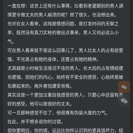
一直在想：这世上还有什么事情，比看到老婆跟别的男人调
情更令做丈夫的男人崩溃的呢？想了很久，也没想出来。
也许在女人看来，这纯是情感问题，是打发时间的无聊之
举，既然没有真刀实枪的做出点事来，男人又何必这么小
气。
可在男人看来就不是这么回事儿了，男人比女人的占有欲更
强，不光是占有她的身体，还要占有她的精神。
尤其越是小时候生活境况不佳的男人，长大后的占有情结便
也更强，因他们的内心，始终有不安全的感受，心始终是被
包裹起来的，格外害怕遭受背叛。
其实这是一个更加注重自我感受的男人，只要心中还留有美
好的感受，他可以是很好的丈夫。
可一旦那种感觉不在了，他很难有伪装大度的力气。
在此，并不想多说你的过错。
但你要明白，你的错，远远比你所认识到的更具毁坏力，结