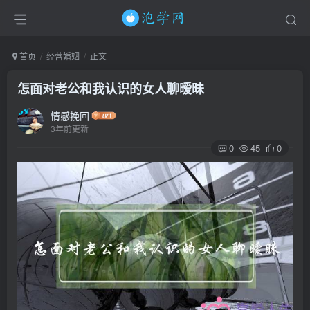
首页
经营婚姻
正文
怎面对老公和我认识的女人聊暧昧
情感挽回
3年前更新
0
45
0