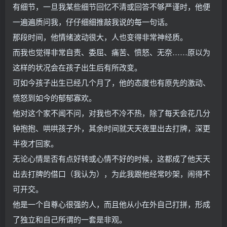
有细节，一旦我某些细节回忆不清或回答不够严谨时，他便
一遍遍质问我，仔仔细细推敲我说的每一句话。
那段时间，他情绪波动很大，人也变得非常神经质。
而我也觉得非常自责、委屈、痛苦、愤怒、无奈……原以为
这样的状况会在孩子出生后有所改变。
可如今孩子出生已经几个月了，他的态度也有原先的激动、
愤怒到如今的郁郁寡欢。
他对这个家不闻不问，对我也不冷不热，除了每天会花几分
钟抱抱、哄哄孩子外，其余时间就天天夜里出去打牌，深更
半夜才回家。
无论心情是否有点好转或心情不好的时候，这都成了他天天
出去打牌的借口（我认为），为此我跟他经常吵架，闹得不
可开交。
他是一个自尊心很强的人，而且他从小在外自己打拼，形成
了独立和自己所谓的一套是非观。