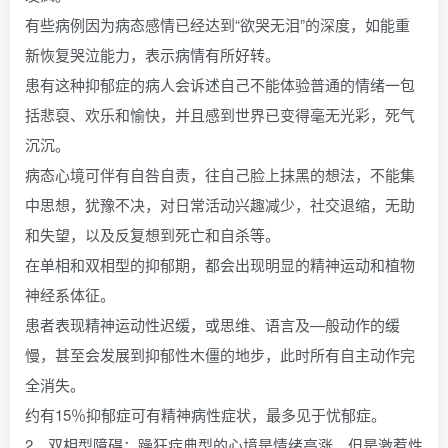
有些病例因为病态感情已经达到“欲哭无泪”的深度，如能重
新恢复哭泣能力，表示病情有所好转。
患有这种抑郁症的病人会诉述自己不能体验普通的情绪一包
括悲裒、欢乐和愉快，并且感到世界已变得毫无光彩，死气
沉沉。
病态心境可伴有自咎自责，往自己脸上抹黑的想法，不能集
中思想，犹豫不决，对日常活动兴趣减少，社交退缩，无助
和失望，以及反复想到死亡和自杀等。
在单相和双相型的抑郁期，都会出现明显的精神运动和植物
神经系体征。
患者表现精神运动性迟缓，或思维、语言及—般动作的缓
慢，甚至会发展到抑郁性木僵的地步，此时所有自主动作完
全消失。
约有15％抑郁症可有精神病性症状，最多见于忧郁症。
2、双相型障碍：躁狂症典型的心境是情绪高涨，但是激惹性