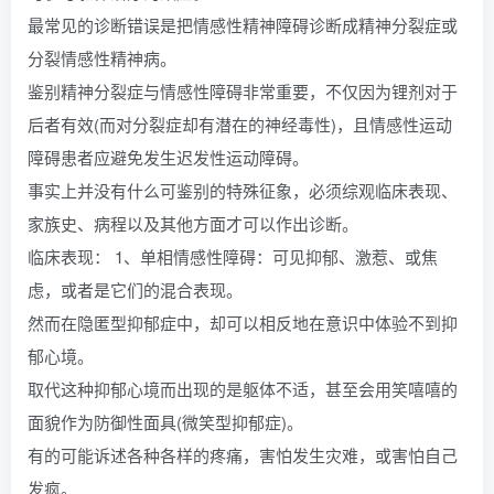
最常见的诊断错误是把情感性精神障碍诊断成精神分裂症或
分裂情感性精神病。
鉴别精神分裂症与情感性障碍非常重要，不仅因为锂剂对于
后者有效(而对分裂症却有潜在的神经毒性)，且情感性运动
障碍患者应避免发生迟发性运动障碍。
事实上并没有什么可鉴别的特殊征象，必须综观临床表现、
家族史、病程以及其他方面才可以作出诊断。
临床表现： 1、单相情感性障碍：可见抑郁、激惹、或焦
虑，或者是它们的混合表现。
然而在隐匿型抑郁症中，却可以相反地在意识中体验不到抑
郁心境。
取代这种抑郁心境而出现的是躯体不适，甚至会用笑嘻嘻的
面貌作为防御性面具(微笑型抑郁症)。
有的可能诉述各种各样的疼痛，害怕发生灾难，或害怕自己
发疯。