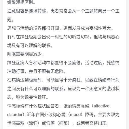
维散漫相区别。
注意很容易随境转移，患者常常会从一个主题转向另一个主
题。
思想与活动的境界都很开阔，进而发展成为妄想性夸大。
有时在躁狂极期会出现一时性的幻听或幻视，但均与病态心
境具有可以理解的联系。
睡眠需要明显减少。
躁狂症病人各种活动中都显得不会疲倦，活动过度，凭感情
冲动行事，并且不顾有无危险。
在病情达到极端时，可能显得十分疯狂，以致在情绪与行为
之间没有什么可以理解的联系，呈现为一种无意义的激越状
态，称为谵妄性躁狂。
情感障碍有什么症状回答者：张丽情感障碍（affective
disorder）近年在国外改称心境（mood）障碍，主要表现为
情感高涨（躁狂）或低落（抑郁），或两者交替出现。