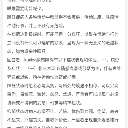
睡眠需要明显减少。
躁狂症病人各种活动中都显得不会疲倦，活动过度，凭感情
冲动行事，并且不顾有无危险。
在病情达到极端时，可能显得十分疯狂，以致在情绪与行为
之间没有什么可以理解的联系，呈现为一种无意义的激越状
态，称为谵妄性躁狂。
回答者：kuaixq情感障碍有以下症状表现和体征： 一、病史
及症状： （一）临床表现 以情感高涨或低落为主，伴有思维
奔逸或迟缓，精神运动性兴奋或抑制。
躁狂状态时患者心境高扬，与所处的境遇不相称，可以兴高
采烈，易激惹、激越、忿怒、焦虑，严重者可以出现与心境
协调或不协调的妄想、幻觉等精神症状。
抑郁状态时病人心情不佳、苦恼、忧伤到悲观、绝望，高兴
不起来，兴趣丧失，自我评价低，严重者出现自杀观念和行