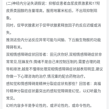
(二)神经内分泌失调假说：抑郁症患者血浆皮质激素和17羟
皮质类固醇的含量增高，服用地塞米松后，不出现抑制现
象。
同时，促甲状腺素对于促甲状腺素释放因子的反应迟缓或消
失。
推测这些内分泌反应异常可能与间脑、下丘脑生物胺的功能
障碍有关。
双相情感障碍症状回答者：田元庆你好,双相情感障碍症状非
常常见,狂躁发作,情绪不是自己来控制压制的,需要合理的疏
导和排泄,越是不懂得处理双相情感障碍症状越表现明显,建议
你做一下心理咨询的治疗,情况重的配合药物治疗。
感知觉和情感障碍是精神分裂症症状有那些？回答者：高福
玲精神分裂症症状最突出的感知觉障碍是幻觉，以幻听最为
常见。
幻听内容多半是争论性的，或评论性的，或命令性的。