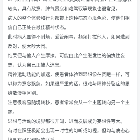
较高，具有敌意、脾气暴戾和难驾驭等现象也很常见。
病人的整个体验和行为都带上这种病态心境色彩，使他们相
信自己正处在最佳精神状态。
此时病人显得不耐烦，爱管闲事，频频打搅他人，如果遭到
反对，便大吵大闹。
结果便与他人产生摩擦，可能由此产生继发性的偏执性妄
想，认为自己正被人迫害。
精神运动功能的加速，使患者体验到思想像在赛跑一样，可
以称为意念飘忽，如果很严重的话，很难与精神分裂症的思
维散漫相区别。
注意很容易随境转移，患者常常会从一个主题转向另一个主
题。
思想与活动的境界都很开阔，进而发展成为妄想性夸大。
有时在躁狂极期会出现一时性的幻听或幻视，但均与病态心
境具有可以理解的联系。