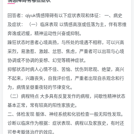
回答者：qiyuk情感障碍有以下症状表现和体征： 一、病史
及症状： （一）临床表现 以情感高涨或低落为主，伴有思维
奔逸或迟缓，精神运动性兴奋或抑制。
躁狂状态时患者心境高扬，与所处的境遇不相称，可以兴高
采烈，易激惹、激越、忿怒、焦虑，严重者可以出现与心境
协调或不协调的妄想、幻觉等精神症状。
抑郁状态时病人心情不佳、苦恼、忧伤到悲观、绝望，高兴
不起来，兴趣丧失，自我评价低，严重者出现自杀观念和行
为，病情呈昼重夜轻的节律变化。
（二）病程特点 大多具有反复发作的病程，间歇性精神状态
基本正常，常有较高的阳性家族史。
二、体检发现 躯体、神经系统和化验检查一般无阳性发现。
诊断以临床作为根据：症状表现、病程以及家族史，有时还
可参考躯体治疗的效应。