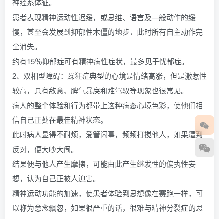
神经系体征。
患者表现精神运动性迟缓，或思维、语言及—般动作的缓
慢，甚至会发展到抑郁性木僵的地步，此时所有自主动作完
全消失。
约有15％抑郁症可有精神病性症状，最多见于忧郁症。
2、双相型障碍：躁狂症典型的心境是情绪高涨，但是激惹性
较高，具有敌意、脾气暴戾和难驾驭等现象也很常见。
病人的整个体验和行为都带上这种病态心境色彩，使他们相
信自己正处在最佳精神状态。
此时病人显得不耐烦，爱管闲事，频频打搅他人，如果遭到
反对，便大吵大闹。
结果便与他人产生摩擦，可能由此产生继发性的偏执性妄
想，认为自己正被人迫害。
精神运动功能的加速，使患者体验到思想像在赛跑一样，可
以称为意念飘忽，如果很严重的话，很难与精神分裂症的思