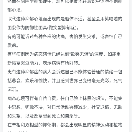
然而在隐匿型抑郁症中，却可以相反地在意识中体验不到抑
郁心境。
取代这种抑郁心境而出现的是躯体不适，甚至会用笑嘻嘻的
面貌作为防御性面具(微笑型抑郁症)。
有的可能诉述各种各样的疼痛，害怕发生灾难，或害怕自己
发疯。
有些病例因为病态感情已经达到“欲哭无泪”的深度，如能重
新恢复哭泣能力，表示病情有所好转。
患有这种抑郁症的病人会诉述自己不能体验普通的情绪一包
括悲裒、欢乐和愉快，并且感到世界已变得毫无光彩，死气
沉沉。
病态心境可伴有自咎自责，往自己脸上抹黑的想法，不能集
中思想，犹豫不决，对日常活动兴趣减少，社交退缩，无助
和失望，以及反复想到死亡和自杀等。
在单相和双相型的抑郁期，都会出现明显的精神运动和植物