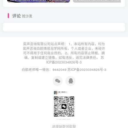
评论
抢沙发
奕声咨询有限公司站点声明： 1、本站所有内容，均为
奕声咨询白鹤情感泡学网所有，个人或者企业，未经许
可不得用于任何商业目的。 2、所有内容禁止转载、摘
编、复制或建立镜像，如有违反，追究法律责任。
苏
ICP备2023034826号-3
白鹤老师唯一微信：9442049
苏ICP备2023034826号-3
进撩妹群领取聊