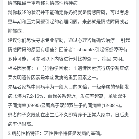
情感障碍严重者称为情感性精神病。
就你叙述的状况并不能确定你妈妈就是情感障碍，可以考虑
更年期和压力问题引起的心理问题，未必就是情感障碍或者
抑郁症。
建议你们尽快寻求专业帮助，通过心理咨询确诊治疗！ 引起
情感障碍的原因有哪些？回答者：shuankk引起情感障碍有
多种可能，可参照以下内容进行对比排查 一、病因 未明。
相关因素有： (一)行物学因素： 1.遗传因素流行病学凋查结
果表明遗传因素是本症发病的重要因素之一。
先症者家族中同病率为一般人口的30倍，一级亲属的预期发
病北海为7.2-16%，血缘关系越近，发病率越高，单卵双生
子同病率(69-95)显著高于双卵双生子的同病率(12-38%)。
患者的子女既使在出生后不久即寄养于正常人家中，日后患
病率仍很高。
2.病前性格特征：环性性格特征是发病的基础。