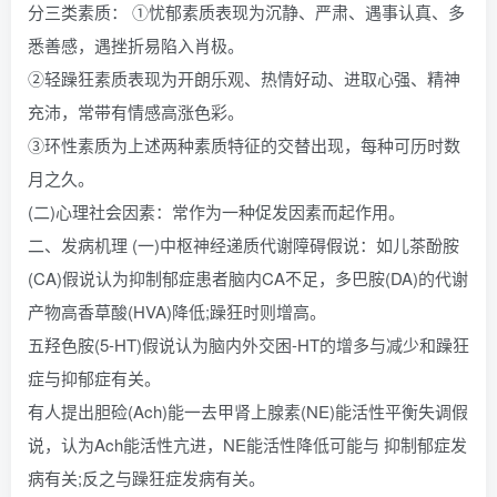
分三类素质： ①忧郁素质表现为沉静、严肃、遇事认真、多
悉善感，遇挫折易陷入肖极。
②轻躁狂素质表现为开朗乐观、热情好动、进取心强、精神
充沛，常带有情感高涨色彩。
③环性素质为上述两种素质特征的交替出现，每种可历时数
月之久。
(二)心理社会因素：常作为一种促发因素而起作用。
二、发病机理 (一)中枢神经递质代谢障碍假说：如儿茶酚胺
(CA)假说认为抑制郁症患者脑内CA不足，多巴胺(DA)的代谢
产物高香草酸(HVA)降低;躁狂时则增高。
五羟色胺(5-HT)假说认为脑内外交困-HT的增多与减少和躁狂
症与抑郁症有关。
有人提出胆硷(Ach)能一去甲肾上腺素(NE)能活性平衡失调假
说，认为Ach能活性亢进，NE能活性降低可能与 抑制郁症发
病有关;反之与躁狂症发病有关。