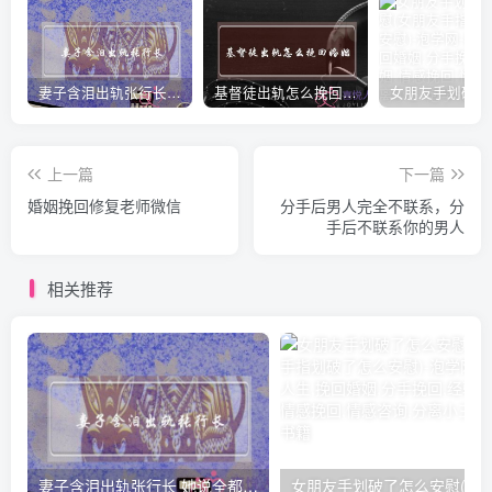
妻子含泪出轨张行长 她说全都是因为家中
基督徒出轨怎么挽回婚姻(基督徒面对出轨婚姻)
上一篇
下一篇
婚姻挽回修复老师微信
分手后男人完全不联系，分
手后不联系你的男人
相关推荐
妻子含泪出轨张行长 她说全都是因为家中
女朋友手划破了怎么安慰(女朋友手指