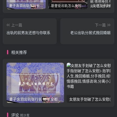
妻子含泪出轨张行长 她说全都是因为家中
基督徒出轨怎么挽回婚姻(基督徒面对出轨婚姻)
上一篇
下一篇
出轨的前男友还想与你联系
老公出轨分居式挽回婚姻
相关推荐
妻子含泪出轨张行长 她说全都是因为家中
女朋友手划破了怎么安慰(女朋友手指
评论
抢沙发