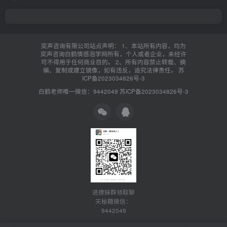
奕声咨询有限公司站点声明： 1、本站所有内容，均为
奕声咨询白鹤情感泡学网所有，个人或者企业，未经许
可不得用于任何商业目的。 2、所有内容禁止转载、摘
编、复制或建立镜像，如有违反，追究法律责任。
苏
ICP备2023034826号-3
白鹤老师唯一微信：9442049
苏ICP备2023034826号-3
进撩妹群领取聊
天秘籍微信：
9442049