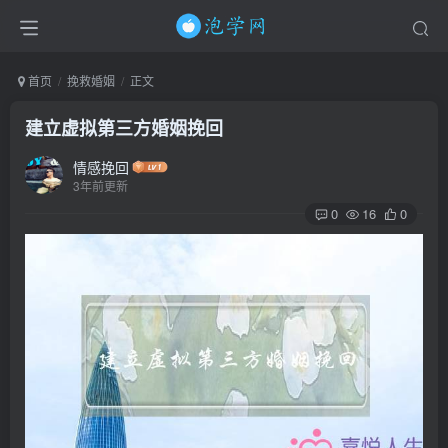
首页
挽救婚姻
正文
建立虚拟第三方婚姻挽回
情感挽回
3年前更新
0
16
0