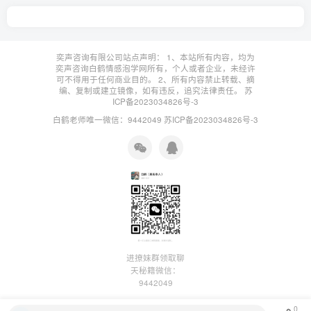
奕声咨询有限公司站点声明： 1、本站所有内容，均为
奕声咨询白鹤情感泡学网所有，个人或者企业，未经许
可不得用于任何商业目的。 2、所有内容禁止转载、摘
编、复制或建立镜像，如有违反，追究法律责任。
苏
ICP备2023034826号-3
白鹤老师唯一微信：9442049
苏ICP备2023034826号-3
进撩妹群领取聊
天秘籍微信：
9442049
0