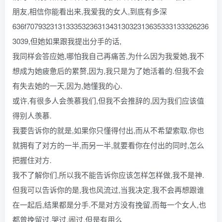
朋友,相信你能看出来,我爱我的女人,到底有多深
636f7079323131333532363134313032313635333133326236
3039,但她如果跟我提出分手的话,
我同样会答应她,哪怕我自己再痛苦,为什么因为我爱她,我不
想成为她疲惫后的累赘,因为,我只是为了她活着的.但我不会
有失去她的一天,因为,她懂我的心.
或许,有很多人会羡慕我们,但我不会推辞的,因为我们应该值
得别人羡慕.
我要告诉你的就是,如果你只懂得付出,而从不希望索取.你也
就拥有了对方的一半,而另一半,就要看你在付出的同时,怎么
把握住对方.
我不了解你们,所以我不能告诉你应该怎样怎样做,我不是神.
但我可以告诉你的是,我也风流过,当我决定,我不会再想跟谁
在一起后,结果都是分手.不是对方没有挽留,而每一个女人,也
都曾挽留过,哭过,闹过,但是有用么