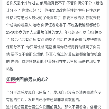
着你又丢个炸弹过去 他可能真受不了 不管你俩分不分（我估
计分不了 你放心好了） 你都要改改你任性的性格 任性这种
性格只有老男人最受的了最喜欢了 你要不改的话 你就去找
个成功的老男人 哈哈 你保证老吃香了 不吃香我脑袋都给你
25-30多岁的男人是最烦任性的女人 年轻的还可以 但任性多
了 最后也会有点烦 有点跑题了 最后在说说正题 我觉得你俩
保证分不了 你只是性格问题 但是你已经用行动证明了你爱
他 要不也不会那么烦他 你真心悔过的话 应该都会给你机会
的 你也可以继续黏着他 但最好别在电话里烦 而是在现实中
黏他
如何挽回前男友的心？
当分手过后发现自己后悔了，发现自己没有办法再去适应没
有他的生活，发现自己原来还是非常喜欢他的。
这时候想要复合要怎么挽回前男友，那么不要着急，俗话说