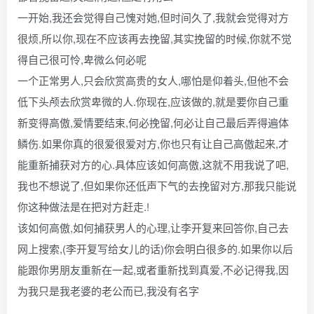
一开始,我还会觉得自己愧对她,但时间久了,我就会觉得对方
很烦,所以你,现在不应该再去挽留,其实挽留的时候,你就不觉
得自己很可怜,卑微么何必呢
一个正常男人,只会欣赏高贵的女人,哪怕是仰着头,但他不会
低下头颅去欣赏卑微的人.你现在,应该做的,就是要你自己重
新变得高傲,爱情要结束,何必挽留,何必让自己最后弄得遍体
鳞伤.如果你真的很爱很爱对方,你也只有让自己高傲起来,才
能重新捕获对方的心.具体应该如何高傲,这就不用我说了吧,
我也不想说了,但如果你还低声下气的去挽留对方,那我只能说
你这种做法是在把对方赶走.!
该如何高傲,如何捕获男人的心理,让李开复来回答你,自己去
网上搜索,(李开复写给女儿的话)你会明白很多的.如果你以后
能跟你男朋友重新在一起,或者重新找到真爱,不必记得我,因
为我只是我老婆的老公而已,我没有名字