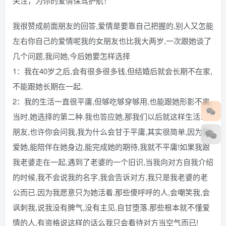
关注，为你的爱情保驾护航！
我很赞成前面朋友的回答,爱情是要靠自己把握的,别人又怎能
左右你自己的爱情呢我的女朋友也比我大两岁,一次跟她谈了
几个问题,我问她,今后她要怎样选择
1：我在40岁之后,会有很多很多钱,但结婚后就会长期不在家,
不能跟她长期在一起.
2：我的生活一直很平庸,但够吃够穿够用,也能跟她形影不离.
当时,她选择的第二种.我也答应她,那我们以后就这样生活.
朋友,也许你会问我,我为什么会甘于平庸,其实很简单,因为我
爱她,能陪伴在她身边,能完成她的期待,我就不平庸!如果我跟
我老婆走在一起,遇到了老婆的一个旧识,当我向对方自我介绍
的时候,我不会说我的名字,我会告诉对方,我只是我老婆的老
公而已.因为我愿意只为她活着.那些傻呼呼的人,会嘲笑我,会
讽刺我,说我没有脾气,没有主见,自甘堕落.那些根本就不懂爱
情的人,有资格说这样的话么我只会看待对方当空气而已!