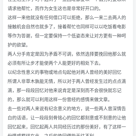
请求他帮忙，而作为女生这也是非常好开口的。
这样一来他就没有任何借口可以拒绝，那么一来二去两人的
接触机会自然也就多了，接着帮忙也同样可以以吃饭看电影
等作为答谢，但一定要保持一个低姿态来让对方更有一种呵
护的欲望。
两人分手肯定是因为矛盾不可调，依然选择要挽回他那么就
必须有所让步才能使两个人能更好的相处下去。
以纪念性意义的事物或地点勾起他对两人曾经的美好回忆
所谓人非草木孰能无情，所以对于两人曾经发生过的点点滴
滴，那一段段回忆对他来说肯定是深刻而不会很快就忘记
的，那么就可以利用这样一份曾经的感情来做文章。
去一些对两人来说有纪念意义的地方，说一些两人曾深情告
白的话语，让一段段刻骨铭心的回忆都刻意或不刻意的让他
回忆起来，回忆起两人共同经历过的那份美好，有了这样一
份情感羁绊在此，之后的挽回便能无往不利。