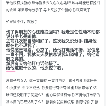
果他没有找新的 那你就多去关心关心她吧 这样可能还有挽回
的余地 如果跟你分手了 马上又找了个新的 你就没戏了
如果留不住，就放手
伤了男朋友的心还能挽回吗？我老是任性动不动都
说分手老是闹他。
之前几次都自动和好了，这次我又说分手 结果他
就在也不理我了。
他说感觉可累，心凉了，给他打电话不接，发信息
一直不回，我就天天发信息说我知道错了，给他道
歉之类的。
然后有天给他打电话他接了。
给他道歉什么的，他原谅了我，
没脑子的女人 你一直道歉 一直打电话 充分的说明你还是
个小孩子 至少不成熟 你要懂得有进有退 他都原谅你了 这
难道还说明不了问题么？ 他心里保证有你 你不觉你打电话的
基本目的已经达到了么？ 接着你就应该缓缓 刚原谅你了 接