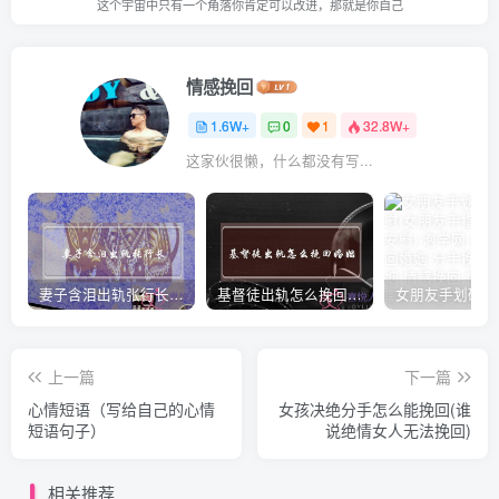
这个宇宙中只有一个角落你肯定可以改进，那就是你自己
情感挽回
1.6W+
0
1
32.8W+
这家伙很懒，什么都没有写...
妻子含泪出轨张行长 她说全都是因为家中
基督徒出轨怎么挽回婚姻(基督徒面对出轨婚姻)
上一篇
下一篇
心情短语（写给自己的心情
女孩决绝分手怎么能挽回(谁
短语句子）
说绝情女人无法挽回)
相关推荐