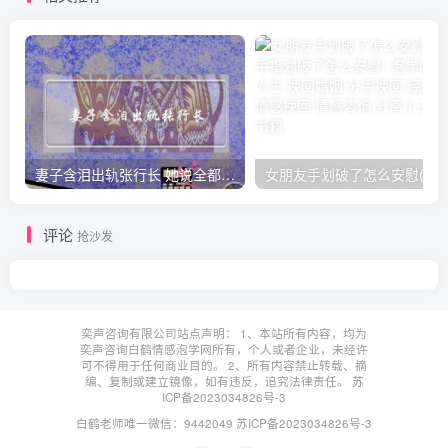
妻子含泪出轨张行长 她说全都是因为家中
女朋友手划破了怎么安慰(女朋友手指
评论
抢沙发
奕声咨询有限公司站点声明： 1、本站所有内容，均为
奕声咨询白鹤情感泡学网所有，个人或者企业，未经许
可不得用于任何商业目的。 2、所有内容禁止转载、摘
编、复制或建立镜像，如有违反，追究法律责任。
苏
ICP备2023034826号-3
白鹤老师唯一微信：9442049
苏ICP备2023034826号-3