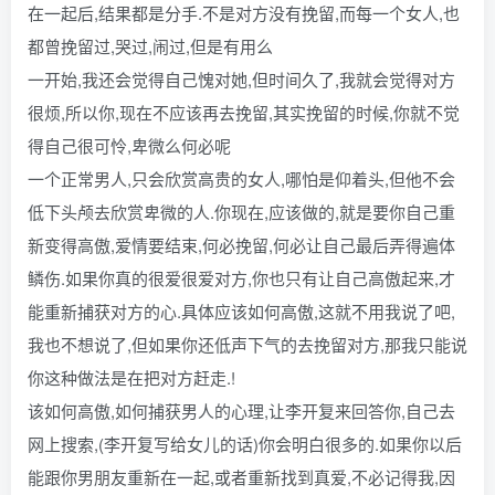
在一起后,结果都是分手.不是对方没有挽留,而每一个女人,也
都曾挽留过,哭过,闹过,但是有用么
一开始,我还会觉得自己愧对她,但时间久了,我就会觉得对方
很烦,所以你,现在不应该再去挽留,其实挽留的时候,你就不觉
得自己很可怜,卑微么何必呢
一个正常男人,只会欣赏高贵的女人,哪怕是仰着头,但他不会
低下头颅去欣赏卑微的人.你现在,应该做的,就是要你自己重
新变得高傲,爱情要结束,何必挽留,何必让自己最后弄得遍体
鳞伤.如果你真的很爱很爱对方,你也只有让自己高傲起来,才
能重新捕获对方的心.具体应该如何高傲,这就不用我说了吧,
我也不想说了,但如果你还低声下气的去挽留对方,那我只能说
你这种做法是在把对方赶走.!
该如何高傲,如何捕获男人的心理,让李开复来回答你,自己去
网上搜索,(李开复写给女儿的话)你会明白很多的.如果你以后
能跟你男朋友重新在一起,或者重新找到真爱,不必记得我,因