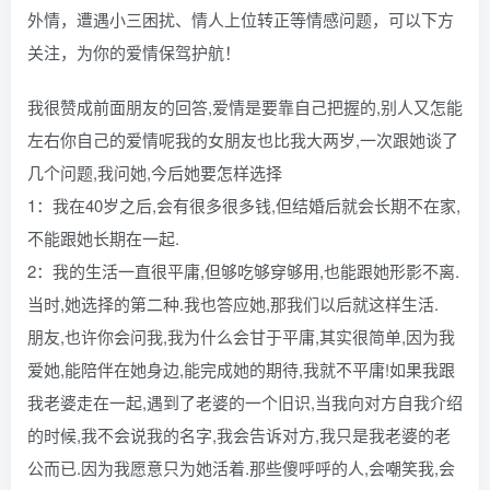
外情，遭遇小三困扰、情人上位转正等情感问题，可以下方
关注，为你的爱情保驾护航！
我很赞成前面朋友的回答,爱情是要靠自己把握的,别人又怎能
左右你自己的爱情呢我的女朋友也比我大两岁,一次跟她谈了
几个问题,我问她,今后她要怎样选择
1：我在40岁之后,会有很多很多钱,但结婚后就会长期不在家,
不能跟她长期在一起.
2：我的生活一直很平庸,但够吃够穿够用,也能跟她形影不离.
当时,她选择的第二种.我也答应她,那我们以后就这样生活.
朋友,也许你会问我,我为什么会甘于平庸,其实很简单,因为我
爱她,能陪伴在她身边,能完成她的期待,我就不平庸!如果我跟
我老婆走在一起,遇到了老婆的一个旧识,当我向对方自我介绍
的时候,我不会说我的名字,我会告诉对方,我只是我老婆的老
公而已.因为我愿意只为她活着.那些傻呼呼的人,会嘲笑我,会