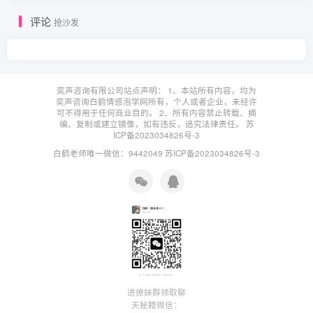
评论
抢沙发
奕声咨询有限公司站点声明： 1、本站所有内容，均为
奕声咨询白鹤情感泡学网所有，个人或者企业，未经许
可不得用于任何商业目的。 2、所有内容禁止转载、摘
编、复制或建立镜像，如有违反，追究法律责任。
苏
ICP备2023034826号-3
白鹤老师唯一微信：9442049
苏ICP备2023034826号-3
进撩妹群领取聊
天秘籍微信：