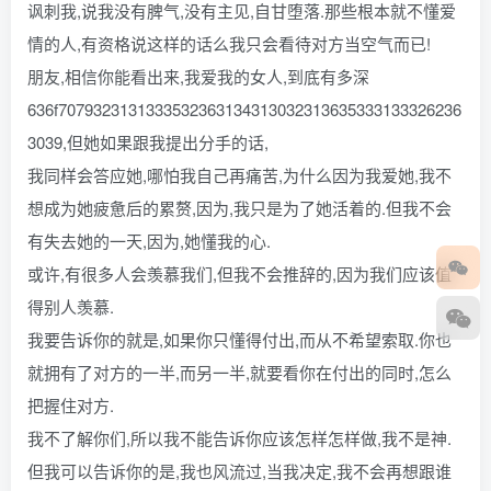
讽刺我,说我没有脾气,没有主见,自甘堕落.那些根本就不懂爱
情的人,有资格说这样的话么我只会看待对方当空气而已!
朋友,相信你能看出来,我爱我的女人,到底有多深
636f7079323131333532363134313032313635333133326236
3039,但她如果跟我提出分手的话,
我同样会答应她,哪怕我自己再痛苦,为什么因为我爱她,我不
想成为她疲惫后的累赘,因为,我只是为了她活着的.但我不会
有失去她的一天,因为,她懂我的心.
或许,有很多人会羡慕我们,但我不会推辞的,因为我们应该值
得别人羡慕.
我要告诉你的就是,如果你只懂得付出,而从不希望索取.你也
就拥有了对方的一半,而另一半,就要看你在付出的同时,怎么
把握住对方.
我不了解你们,所以我不能告诉你应该怎样怎样做,我不是神.
但我可以告诉你的是,我也风流过,当我决定,我不会再想跟谁