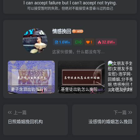
I can accept failure but I can’t accept not trying.
可以接受暂时的失败，但绝对不能接受未曾奋斗过的自己
情感挽回
1.6W+
0
1
32.8W+
这家伙很懒，什么都没有写...
妻子含泪出轨张行长 她说全都是因为家中
基督徒出轨怎么挽回婚姻(基督徒面对出轨婚姻)
上一篇
下一篇
日照婚姻挽回机构
没感情的婚姻怎么挽回