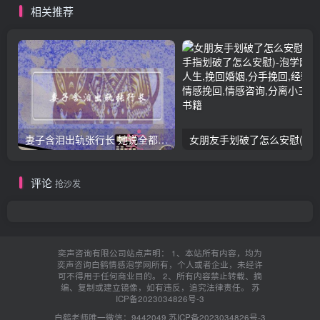
相关推荐
妻子含泪出轨张行长 她说全都是因为家中
女朋友手划破了怎么安慰(女朋友手指
评论
抢沙发
奕声咨询有限公司站点声明： 1、本站所有内容，均为
奕声咨询白鹤情感泡学网所有，个人或者企业，未经许
可不得用于任何商业目的。 2、所有内容禁止转载、摘
编、复制或建立镜像，如有违反，追究法律责任。
苏
ICP备2023034826号-3
白鹤老师唯一微信：9442049
苏ICP备2023034826号-3