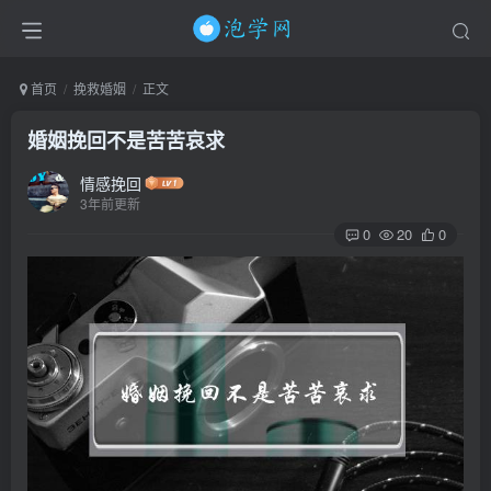
首页
挽救婚姻
正文
婚姻挽回不是苦苦哀求
情感挽回
3年前更新
0
20
0