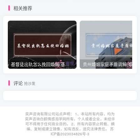
相关推荐
基督徒出轨怎么挽回婚姻(基督徒面对出轨婚姻)
贵州婚姻家庭矛盾调解(婚姻家庭
评论
抢沙发
奕声咨询有限公司站点声明： 1、本站所有内容，均为
奕声咨询白鹤情感泡学网所有，个人或者企业，未经许
可不得用于任何商业目的。 2、所有内容禁止转载、摘
编、复制或建立镜像，如有违反，追究法律责任。
苏
ICP备2023034826号-3