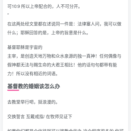
可10:9 所以上帝配合的，人不可分开。
”
在这两处经文里都在述说同一件是：法律塞人问，我可以做
什么；耶稣回答的是，上帝的旨意是什么。
基督耶稣是宇宙的
主宰，是创造天地万物和众水泉源的独一真神！任何偶像与
假神都无法与赐生命的大君王相比！他的话句句都带有能
力！所以没有相近的词语。
基督教的婚姻该怎么办
去教堂举行吧，挺浪漫的。
交换誓言 互戴戒指/ 在牧师见证下
如果你们都是个信徒就可以按教会的办,这个程序很多的,你可