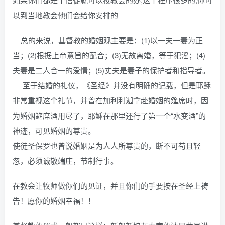
以到当地教会他们会给你安排的
总的来说，基督教的婚姻观主要是：(1)以一夫一妻为正
当；(2)根据上帝意旨的配合；(3)无故离婚，等于犯淫；(4)
夫妻是二人合一的爱情；(5)丈夫是妻子的保护者和指导者。
至于结婚的礼仪，《圣经》并没有明确的记载，但是耶稣
非常重视这个礼节，并曾在加利利迦拿赴婚姻的筵席时，因
为婚姻筵席酒用尽了，耶稣在那里还行了第一个“水变酒”的
神迹，可见婚姻的尊贵。
使徒圣保罗也曾说婚姻是为人人所尊贵的，断不可苟且轻
忽，必须诚敬端庄，节制行事。
在教会让牧师做你们的见证，并且你们的手要按在圣经上祷
告！愿你的婚姻幸福！！