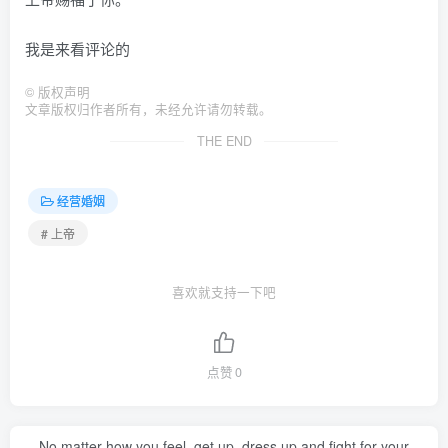
我是来看评论的
©
版权声明
文章版权归作者所有，未经允许请勿转载。
THE END
经营婚姻
# 上帝
喜欢就支持一下吧
点赞
0
No matter how you feel, get up, dress up and fight for your