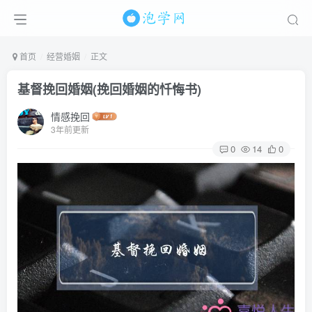
首页
经营婚姻
正文
基督挽回婚姻(挽回婚姻的忏悔书)
情感挽回
3年前更新
0
14
0