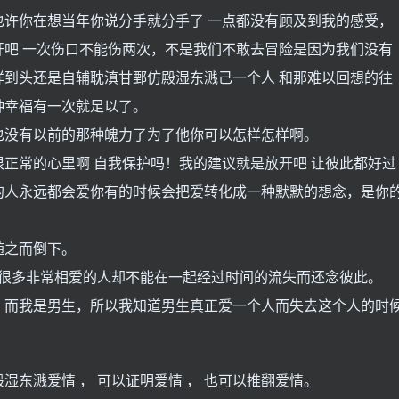
许你在想当年你说分手就分手了 一点都没有顾及到我的感受，
吧 一次伤口不能伤两次，不是我们不敢去冒险是因为我们没有
到头还是自辅耽滇甘鄄仿殿湿东溅己一个人 和那难以回想的往
种幸福有一次就足以了。
也没有以前的那种魄力了为了他你可以怎样怎样啊。
正常的心里啊 自我保护吗！我的建议就是放开吧 让彼此都好过
的人永远都会爱你有的时候会把爱转化成一种默默的想念，是你
随之而倒下。
有很多非常相爱的人却不能在一起经过时间的流失而还念彼此。
，而我是男生，所以我知道男生真正爱一个人而失去这个人的时
殿湿东溅爱情 ， 可以证明爱情 ， 也可以推翻爱情。