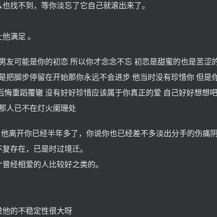
么也找不到，等你淡忘了它自己就滚出来了。
让他满足 。
前男友可能是你的初恋 所以你才念念不忘 初恋是甜蜜的也是苦涩
总是把脚步停留在开始那你永远不会进步 他当时没有珍惜你 但是
后悔重蹈覆辙 没有好好珍惜应该属于你真正的爱 自己好好想想
 那人已不在灯火阑珊处
，他离开你已经半年多了，你说你也已经差不多淡出分手的伤痛
不复存在，已是时过境迁。
个曾经相爱的人比较好之类的。
觉他的不稳定性很大呀