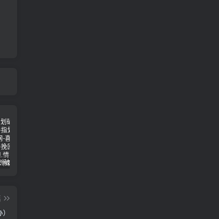
女朋友手划破了怎么安慰(女朋友手指划破了怎么安慰)
男人说他不行怎么回答（高情商的人都这样回答）
怎么才能让老婆出轨
篇
办）