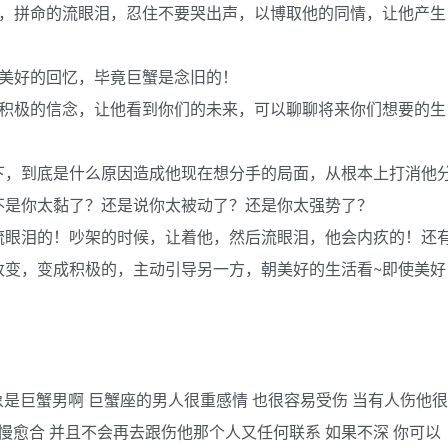
他，拼命的流眼泪，忍住不要哭出声，以博取他的同情，让他产生
他美好的回忆，毕竟巨蟹是念旧的！
个积极的信念，让他看到你们的未来，可以聊聊将来你们想要的生
下，到底是什么原因造成他现在想分手的局面，从根本上打消他
不是你太黏了？还是说你太被动了？还是你太强势了？
流眼泪的！吵架的时候，让着他，然后流眼泪，他会内疚的！还
改变，变成积极的，主动引导另一方，朝美好的生活看~即使美好
象是巨蟹男啊 巨蟹座的男人很重感情 也很容易受伤 当有人伤他很
慢愈合 并且不会再去跟伤他那个人又任何联系 如果不深 你可以