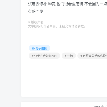
试着去修补 毕竟 他们很看重感情 不会因为一
有感而发
©
版权声明
文章版权归作者所有，未经允许请勿转载。
分手挽回
# 分手之后如何挽回
# 共情
# 巨蟹座分手怎么挽
If you don’