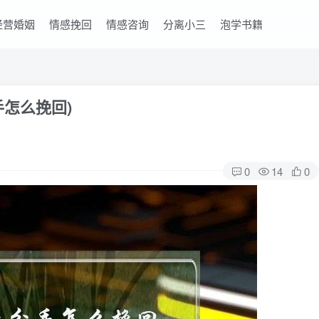
经营婚姻
情感挽回
情感咨询
分离小三
泡学书籍
怎么挽回)
0
14
0