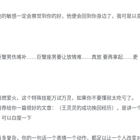
他的敏感一定会察觉到你的好，他便会回到你身边了，我可是以
蟹男伤难补……巨蟹座男要让放情难……真放 要再拿起……更
重燃爱火，这个特殊技能万试万灵，如果你不要懂就太吃亏了。
推荐给你一篇很好的文章：（王灵灵的成功挽回经历），是讲一
，可以白度一下
有多复杂，你的一句话一个表情一个动作，都足以让一个人改变