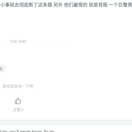
点小事就去彻底断了这条路 另外 他们最恨的 就是背叛 一个巨蟹
THE END
回
喜欢就支持一下吧
点赞
0
t try, you’ll never know. So try.