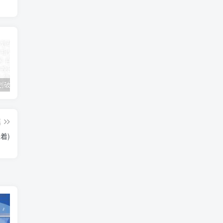
女朋友手划破了怎么安慰(女朋友手指划破了怎么安慰)
男人说他不行怎么回答（高情商的人都这样回答）
怎么才能让老婆出轨
篇
着)