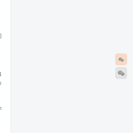
们
，
真
妙
你