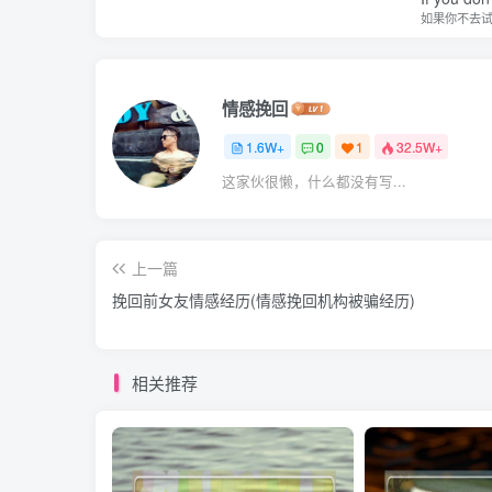
如果你不去
情感挽回
1.6W+
0
1
32.5W+
这家伙很懒，什么都没有写...
上一篇
挽回前女友情感经历(情感挽回机构被骗经历)
相关推荐