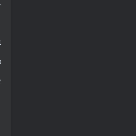
人
们
也
程