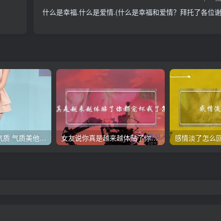
什么是幸福.什么是爱情.(什么是幸福和爱情？拜托了各位谢
当男人说你很有气质 气质美他说我有种女人特别的味道
女友说你真是越来越体贴了你都宠坏我了怎样回答她