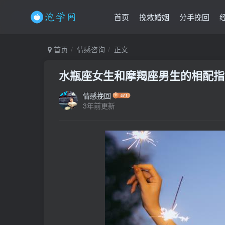
首页
挽救婚姻
分手挽回
首页
情感咨询
正文
水瓶座女生和摩羯座男生的相配指
情感挽回
3年前更新