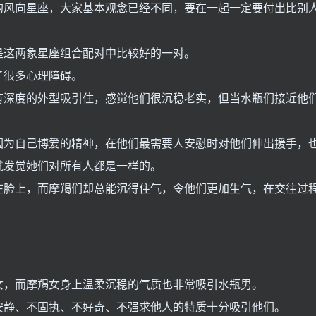
风向星座，大家基本观念已经不同，要在一起一定要付出比别
是这两象星座组合配对中比较好的一对。
了很多心理障碍。
有深度的外型吸引住，感觉他们很沉稳老实，但当水瓶们接近他
因为自己博爱的精神，在他们最需要人安慰时对他们伸出援手，
就发觉她们对所有人都是一样的。
在脸上，而摩羯们却总能沉得住气，令他们更加生气，在交往过
，而摩羯女身上温柔沉稳的气质也非常吸引水瓶男。
安静、不固执、不好奇、不强求他人的特质十分吸引他们。