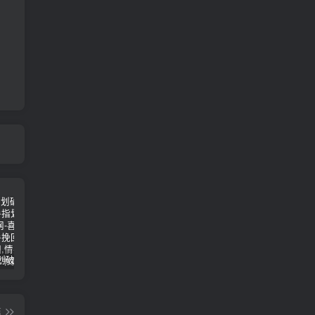
女朋友手划破了怎么安慰(女朋友手指划破了怎么安慰)
男人说他不行怎么回答（高情商的人都这样回答）
怎么才能让老婆出轨
篇