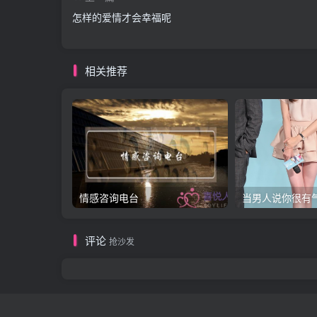
怎样的爱情才会幸福呢
相关推荐
情感咨询电台
评论
抢沙发