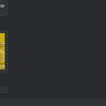
谢)
感情淡了怎么回(感情淡了怎么挽回)
正常异性朋友交往距离（异性朋友之间安全距离是1.2米）
男人让情人