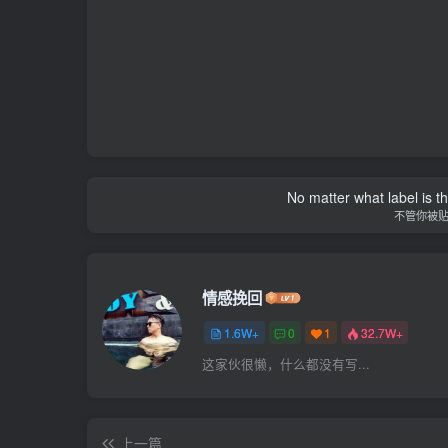
No matter what label is t
不管你被
情感挽回
1.6W+
0
1
32.7W+
这家伙很懒，什么都没有写...
上一篇