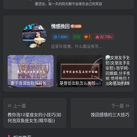
要坚信，每一天的阳光都不会辜负自己的笑容
情感挽回
1.6W+
0
1
32.7W+
这家伙很懒，什么都没有写...
妻子含泪出轨张行长 她说全都是因为家中
基督徒出轨怎么挽回婚姻(基督徒面对出轨婚姻)
上一篇
下一篇
教你泡12星座女的小技巧(如
挽回感情的三大技巧
何泡双鱼座女生(精华版))