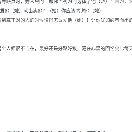
惰等缺点时，旁人会问：那你当初为何选择了他（她）？因为，
再爱他（她）就出卖他？（她）你应该感谢他（她）
遇到真正对的人的时候懂得怎么爱他（她）！让你犹如破茧而出
！
两个人都很不自在，最好还是好聚好散，藏在心里的回忆会比每