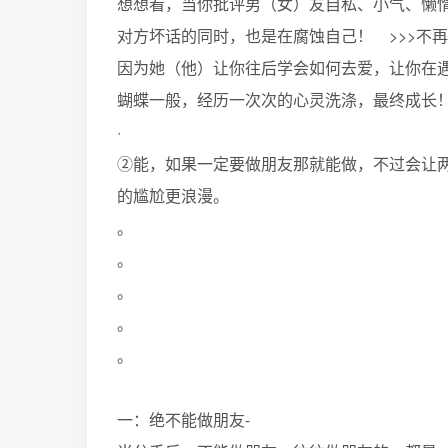
想想看，当你批评男（女）友自私、小气、懒
对方坏话的同时，也是在腐蚀自己！ >>>不
因为她（他）让你往后学会如何去爱，让你在
蝴蝶一般，经历一次次的心灵洗涤，最终成长
·
②能，如果一定要做朋友那就能做，不过会让
的尴尬更浪漫。
。
。
。
。
。
一：绝不能做朋友-