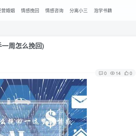
经营婚姻
情感挽回
情感咨询
分离小三
泡学书籍
手一周怎么挽回)
0
14
0