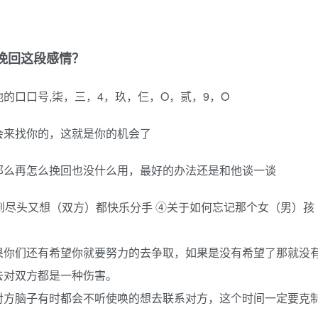
挽回这段感情？
的口口号,柒，三，4，玖，仨，O，贰，9，O
会来找你的，这就是你的机会了
那么再怎么挽回也没什么用，最好的办法还是和他谈一谈
爱到尽头又想（双方）都快乐分手 ④关于如何忘记那个女（男）孩
果你们还有希望你就要努力的去争取，如果是没有希望了那就没
去对双方都是一种伤害。
对方脑子有时都会不听使唤的想去联系对方，这个时间一定要克