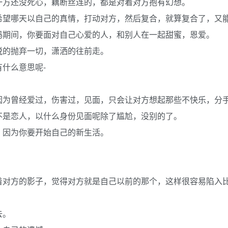
一方还没死心，藕断丝连的，都是对着对方抱有幻想。
希望哪天以自己的真情，打动对方，然后复合，就算复合了，又
吗期间，你要面对自己心爱的人，和别人在一起甜蜜，恩爱。
脱的抛弃一切，潇洒的往前走。
什么意思呢-
因为曾经爱过，伤害过，见面，只会让对方想起那些不快乐，分
不是恋人，以什么身份见面呢除了尴尬，没别的了。
，因为你要开始自己的新生活。
着对方的影子，觉得对方就是自己以前的那个，这样很容易陷入
去。