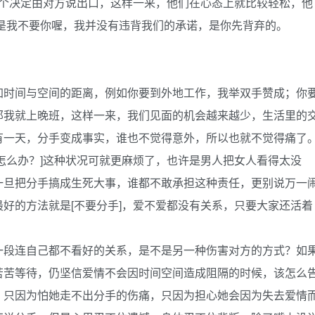
这个决定由对方说出口，这样一来，他们在心态上就比较轻松，他
是我不要你喔，我并没有违背我们的承诺，是你先背弃的。
加时间与空间的距离，例如你要到外地工作，我举双手赞成；你
那我就上晚班，这样一来，我们见面的机会越来越少，生活里的
有一天，分手变成事实，谁也不觉得意外，所以也就不觉得痛了
怎么办？]这种状况可就更麻烦了，也许是男人把女人看得太没
一旦把分手搞成生死大事，谁都不敢承担这种责任，更别说万一
好的方法就是[不要分手]，爱不爱都没有关系，只要大家还活着
一段连自己都不看好的关系，是不是另一种伤害对方的方式？如
苦苦等待，仍坚信爱情不会因时间空间造成阻隔的时候，该怎么
？只因为怕她走不出分手的伤痛，只因为担心她会因为失去爱情