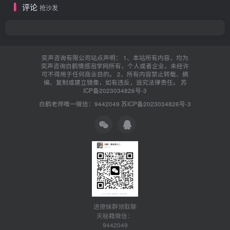
评论
抢沙发
奕声咨询有限公司站点声明： 1、本站所有内容，均为
奕声咨询白鹤情感泡学网所有，个人或者企业，未经许
可不得用于任何商业目的。 2、所有内容禁止转载、摘
编、复制或建立镜像，如有违反，追究法律责任。
苏
ICP备2023034826号-3
白鹤老师唯一微信：9442049
苏ICP备2023034826号-3
进撩妹群领取聊
天秘籍微信：
9442049