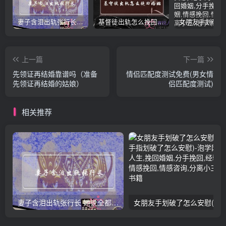
妻子含泪出轨张行长 她说全都是因为家中
基督徒出轨怎么挽回婚姻(基督徒面对出轨婚姻)
上一篇
下一篇
先领证再结婚靠谱吗（准备
情侣匹配度测试免费(男女情
先领证再结婚的姑娘）
侣匹配度测试)
相关推荐
妻子含泪出轨张行长 她说全都是因为家中
女朋友手划破了怎么安慰(女朋友手指