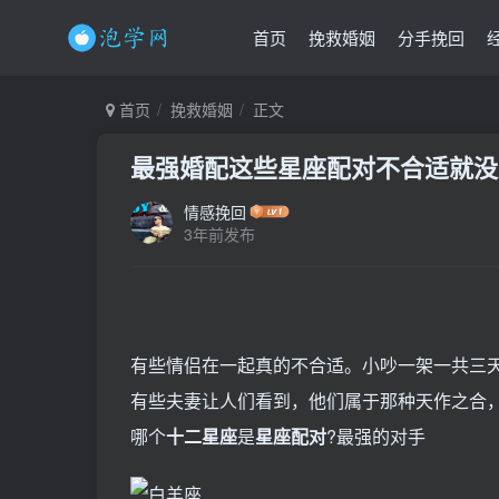
首页
挽救婚姻
分手挽回
首页
挽救婚姻
正文
最强婚配这些星座配对不合适就没
情感挽回
3年前发布
有些情侣在一起真的不合适。小吵一架一共三
有些夫妻让人们看到，他们属于那种天作之合
哪个
十二星座
是
星座配对
?最强的对手