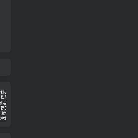
女朋友手划破了怎么安慰(女朋友手指划破了怎么安慰)
男人说他不行怎么回答（高情商的人都这样回答）
怎么才能让老婆出轨