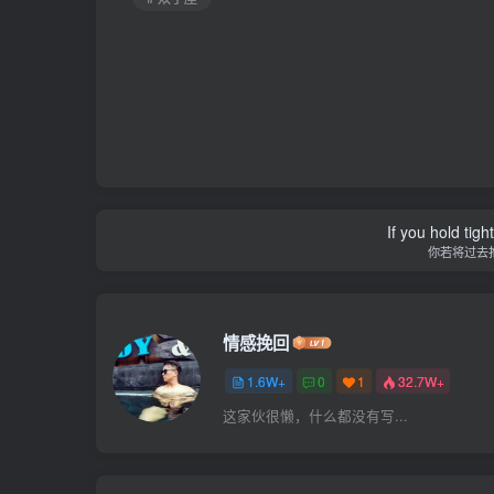
If you hold tig
你若将过去
情感挽回
1.6W+
0
1
32.7W+
这家伙很懒，什么都没有写...