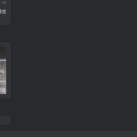
篇
感觉
婆出轨
男人出轨但是钱都给老婆
老婆出轨了