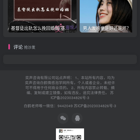
基督徒出轨怎么挽回婚姻(基督徒面对出轨婚姻)
男人发抱拳是好还是坏？
评论
抢沙发
奕声咨询有限公司站点声明： 1、本站所有内容，均为
奕声咨询白鹤情感泡学网所有，个人或者企业，未经许
可不得用于任何商业目的。 2、所有内容禁止转载、摘
编、复制或建立镜像，如有违反，追究法律责任。
苏
ICP备2023034826号-3
白鹤老师唯一微信：9442049
苏ICP备2023034826号-3