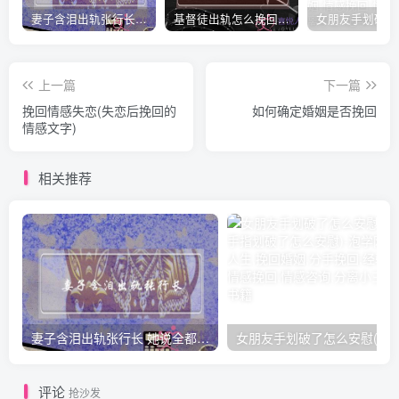
妻子含泪出轨张行长 她说全都是因为家中
基督徒出轨怎么挽回婚姻(基督徒面对出轨婚姻)
上一篇
下一篇
挽回情感失恋(失恋后挽回的
如何确定婚姻是否挽回
情感文字)
相关推荐
妻子含泪出轨张行长 她说全都是因为家中
女朋友手划破了怎么安慰(女朋友手指
评论
抢沙发