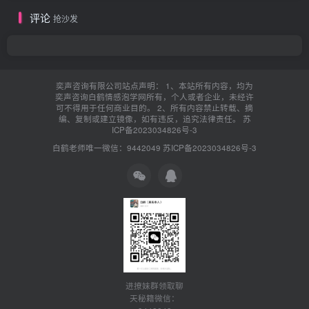
评论
抢沙发
奕声咨询有限公司站点声明： 1、本站所有内容，均为
奕声咨询白鹤情感泡学网所有，个人或者企业，未经许
可不得用于任何商业目的。 2、所有内容禁止转载、摘
编、复制或建立镜像，如有违反，追究法律责任。
苏
ICP备2023034826号-3
白鹤老师唯一微信：9442049
苏ICP备2023034826号-3
进撩妹群领取聊
天秘籍微信：