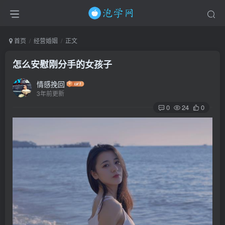
首页
经营婚姻
正文
怎么安慰刚分手的女孩子
情感挽回
3年前更新
0
24
0