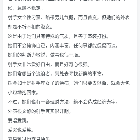
候，急躁不稳定。
射手女个性刁蛮、略带男儿气概，而且善变，但她们的外表
却是不折不扣的淑女。
这是由于她们具有特殊的气质，且善于盛装打扮。
她们不会掩饰自己，内涵丰富，任何事都能侃侃而谈。
她们的判断力敏锐，做事也很干脆。
射手女非常爱好自由，而且好奇心很强。
她们常想当个流浪者，到处去寻找新鲜的事物。
挥金如土是射手座女子的通病，她们只要去逛街，就会大包
小包地抱回家。
不过，她们也有一套理财方法，绝不会造成经济赤字。
外表很文静的射手其实很开朗。
爱唱爱跳。
爱哭也爱笑。
容易难过也容易快乐。