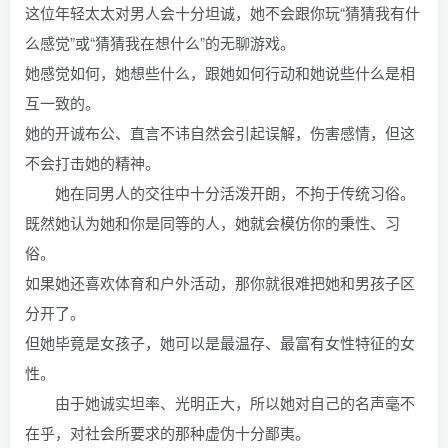
这位年轻太太对男人会十分坦诚，她不会跟你玩“猜猜我有什
么感觉”或“猜猜我在想什么”的无聊游戏。
她感觉如何，她想些什么，跟她如何行动和她说些什么是相
互一致的。
她的开诚布公、直言不讳自然会引起误解，伤害感情，但这
不会打击她的精神。
她在同男人的交往中十分活泼开朗，不拘于传统习俗。
既然她认为她和你是同等的人，她就会模仿你的秉性、习
俗。
如果她还喜欢体育和户外活动，那你就很难把她和男孩子区
分开了。
但她毕竟是女孩子，她可以是最温存、最富有女性特征的女
性。
由于她诚实坦率、光明正大，所以她对自己的名声毫不
在乎，对社会所要求的那种虚伪十分鄙夷。