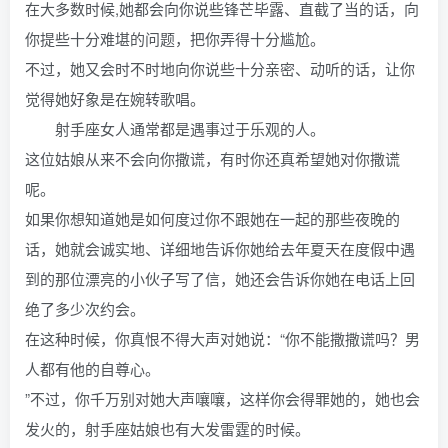
在大多数时候,她都会向你说些锋芒毕露、直截了当的话，向
你提些十分难堪的问题，把你弄得十分尴尬。
不过，她又会时不时地向你说些十分亲密、动听的话，让你
觉得她好象是在婉转歌唱。
射手座女人通常都是遇事过于乐观的人。
这位姑娘从来不会向你撒谎，有时你还真希望她对你撒谎
呢。
如果你想知道她是如何度过你不跟她在一起的那些夜晚的
话，她就会诚实地、详细地告诉你她给去年夏天在度假中遇
到的那位漂亮的小伙子写了信，她还会告诉你她在电话上回
绝了多少次约会。
在这种时候，你真恨不得大声对她说：“你不能撒撒谎吗？男
人都有他的自尊心。
”不过，你千万别对她大声嚷嚷，这样你会得罪她的，她也会
发火的，射手座姑娘也有大发雷霆的时候。