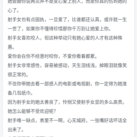
她会跟你说再见并不是变心爱上别人，而是你真的伤到她的
心了。
射手女也有点固执，一旦爱了，比谁都还认真，或许就一生
一世了，如果你不懂得珍惜那你千万别让她爱上你。
射手女喜欢咬人，但这种举动只有她心爱的人才有这种殊
惠。
爱你会在你不经意时咬你，不爱你看着都累。
射手女非常感性，容易被感动，天生泪线浅，掉眼泪就像笑
很正常的。
不信你带她去看一部感人的电影或电视剧，你一定得为她准
备几包纸巾。
因为射手女的她太善良了，怜悯又使射手女显的多么高贵。
她怎么能够不受欢迎呢？
射手唯一缺点，表里不一啊，心无城府，一张嘴好话坏话全
出来了。