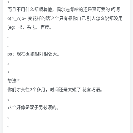
。
而且不用什么都顺着他，偶尔违背啥的还是蛮可爱的 呵呵
o(∩_∩)o~ 变花样的话这个只有靠你自己 别人怎么说都没用
(eg：书、杂志、百度。
。
。
ps：现在du娘很好很强大。
。
)
想法2：
你们才交往2个多月，时间还是太短了 花言巧语。
。
这个好像是双子男必须的。
。
。