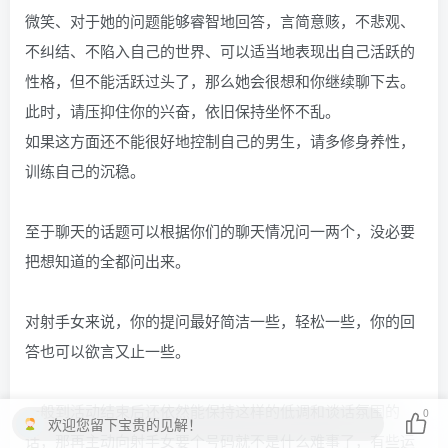
微笑、对于她的问题能够睿智地回答，言简意赅，不悲观、
不纠结、不陷入自己的世界、可以适当地表现出自己活跃的
性格，但不能活跃过头了，那么她会很想和你继续聊下去。
此时，请压抑住你的兴奋，依旧保持坐怀不乱。
如果这方面还不能很好地控制自己的男生，请多修身养性，
训练自己的沉稳。
至于聊天的话题可以根据你们的聊天情况问一两个，没必要
把想知道的全都问出来。
对射手女来说，你的提问最好简洁一些，轻松一些，你的回
答也可以欲言又止一些。
一般到活动结束后还依然能保持这样的低调和谈话氛围的
0
欢迎您留下宝贵的见解！
话，那再主动向射手女要个号码就不是什么难事了，有些运