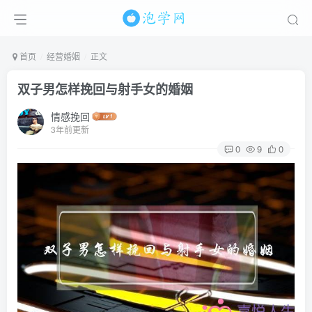
首页
经营婚姻
正文
双子男怎样挽回与射手女的婚姻
情感挽回
3年前更新
0
9
0