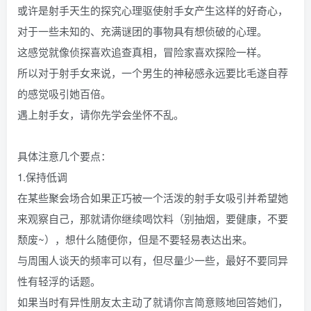
或许是射手天生的探究心理驱使射手女产生这样的好奇心，
对于一些未知的、充满谜团的事物具有想侦破的心理。
这感觉就像侦探喜欢追查真相，冒险家喜欢探险一样。
所以对于射手女来说，一个男生的神秘感永远要比毛遂自荐
的感觉吸引她百倍。
遇上射手女，请你先学会坐怀不乱。
具体注意几个要点：
1.保持低调
在某些聚会场合如果正巧被一个活泼的射手女吸引并希望她
来观察自己，那就请你继续喝饮料（别抽烟，要健康，不要
颓废~），想什么随便你，但是不要轻易表达出来。
与周围人谈天的频率可以有，但尽量少一些，最好不要同异
性有轻浮的话题。
如果当时有异性朋友太主动了就请你言简意赅地回答她们，