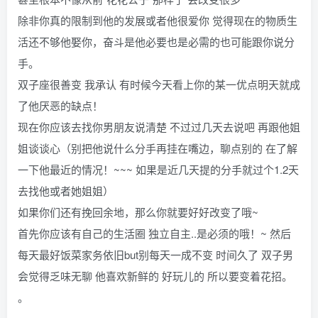
除非你真的限制到他的发展或者他很爱你 觉得现在的物质生
活还不够他娶你，奋斗是他必要也是必需的也可能跟你说分
手。
双子座很善变 我承认 有时候今天看上你的某一优点明天就成
了他厌恶的缺点！
现在你应该去找你男朋友说清楚 不过过几天去说吧 再跟他姐
姐谈谈心（别把他说什么分手再挂在嘴边，聊点别的 在了解
一下他最近的情况！~~~ 如果是近几天提的分手就过个1.2天
去找他或者她姐姐）
如果你们还有挽回余地，那么你就要好好改变了哦~
首先你应该有自己的生活圈 独立自主..是必须的哦！~ 然后
每天最好饭菜家务依旧but别每天一成不变 时间久了 双子男
会觉得乏味无聊 他喜欢新鲜的 好玩儿的 所以要变着花招。
。