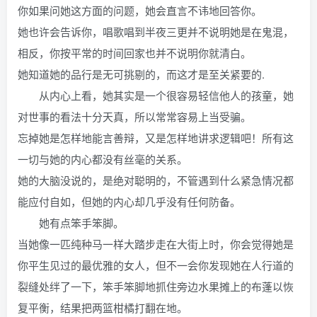
你如果问她这方面的问题，她会直言不讳地回答你。
她也许会告诉你，唱歌唱到半夜三更并不说明她是在鬼混，
相反，你按平常的时间回家也并不说明你就清白。
她知道她的品行是无可挑剔的，而这才是至关紧要的.
从内心上看，她其实是一个很容易轻信他人的孩童，她
对世事的看法十分天真，所以常常容易上当受骗。
忘掉她是怎样地能言善辩，又是怎样地讲求逻辑吧！所有这
一切与她的内心都没有丝毫的关系。
她的大脑没说的，是绝对聪明的，不管遇到什么紧急情况都
能应付自如，但她的内心却几乎没有任何防备。
她有点笨手笨脚。
当她像一匹纯种马一样大踏步走在大街上时，你会觉得她是
你平生见过的最优雅的女人，但不一会你发现她在人行道的
裂缝处绊了一下，笨手笨脚地抓住旁边水果摊上的布蓬以恢
复平衡，结果把两篮柑橘打翻在地。