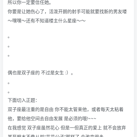
所以你一定要信任她。
你要是让她伤心了，活泼开朗的射手可能就要找新的男友喽
～嘿嘿～还有不知道楼主什么星座～～
。
。
。
偶也是双子座的 不过是女生 :）。
。
。
下面切入正题：
双子座最注重的是自由 你不能太管束他，或者每天太粘着
他，要给他空间去自由发展 是必须的哦!~~~
在我感觉 双子座虽然花心 但是一但真正的爱上 就不会放弃
甚至根本不像从前“花花公子”那样了 会改变很多