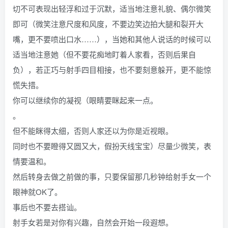
切不可表现出轻浮和过于沉默，适当地注意礼貌、偶尔微笑
即可（微笑注意尺度和风度，不要边笑边拍大腿和裂开大
嘴，更不要喷出口水……），当她和其他人说话的时候可以
适当地注意她（但不要花痴地盯着人家看，否则后果自
负），若正巧与射手四目相接，也不要刻意躲开，更不能惊
慌失措。
你可以继续你的凝视（眼睛要眯起来一点。
。
但不能眯得太细，否则人家还以为你是近视眼。
同时也不要瞪得又圆又大，假扮天线宝宝）尽量少微笑，表
情要温和。
然后转身去做之前做的事，只要保留那几秒钟给射手女一个
眼神就OK了。
事后也不要去搭讪。
射手女若是对你有兴趣，自然会开始一段遐想。