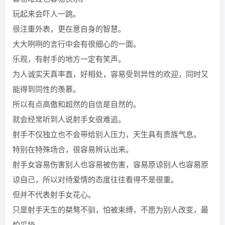
玩起来会吓人一跳。
很注重外表，更在意自身的智慧。
大大咧咧的言行中会有很细心的一面。
乐观，有射手的地方一定有笑声。
为人诚实天真率直，好相处，容易受到异性的欢迎，同时又
能得到同性的羡慕。
所以有点高傲和超然的自信是自然的。
就会经常听到人说射手女很难追。
射手不仅独立也不会带给别人压力，天生具有贵族气息。
特别在特殊场合，很容易辨认出来。
射手女容易伤害别人也容易被伤害，容易原谅别人也容易原
谅自己，所以对待爱情的态度往往看得不是很重。
但并不代表射手女花心。
只是射手天生的桀骜不驯，怕被束缚，不愿为别人改变，最
怕妥协。