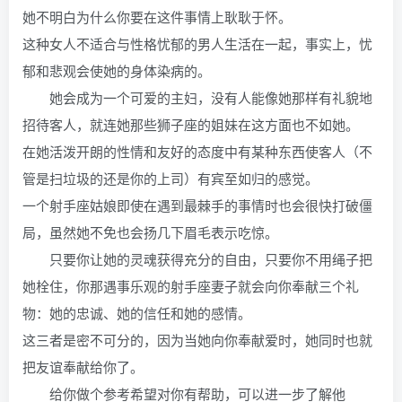
她不明白为什么你要在这件事情上耿耿于怀。
这种女人不适合与性格忧郁的男人生活在一起，事实上，忧
郁和悲观会使她的身体染病的。
她会成为一个可爱的主妇，没有人能像她那样有礼貌地
招待客人，就连她那些狮子座的姐妹在这方面也不如她。
在她活泼开朗的性情和友好的态度中有某种东西使客人（不
管是扫垃圾的还是你的上司）有宾至如归的感觉。
一个射手座姑娘即使在遇到最棘手的事情时也会很快打破僵
局，虽然她不免也会扬几下眉毛表示吃惊。
只要你让她的灵魂获得充分的自由，只要你不用绳子把
她栓住，你那遇事乐观的射手座妻子就会向你奉献三个礼
物：她的忠诚、她的信任和她的感情。
这三者是密不可分的，因为当她向你奉献爱时，她同时也就
把友谊奉献给你了。
给你做个参考希望对你有帮助，可以进一步了解他