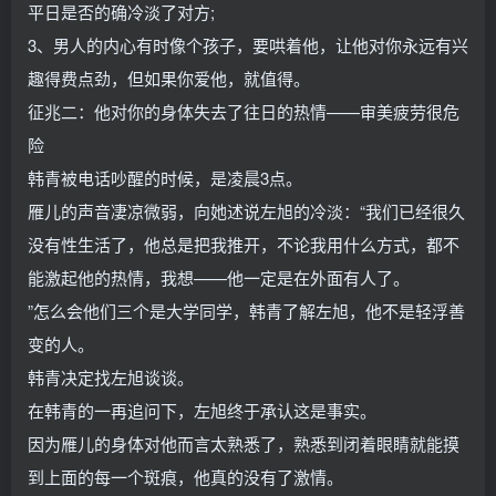
平日是否的确冷淡了对方;
3、男人的内心有时像个孩子，要哄着他，让他对你永远有兴
趣得费点劲，但如果你爱他，就值得。
征兆二：他对你的身体失去了往日的热情——审美疲劳很危
险
韩青被电话吵醒的时候，是凌晨3点。
雁儿的声音凄凉微弱，向她述说左旭的冷淡：“我们已经很久
没有性生活了，他总是把我推开，不论我用什么方式，都不
能激起他的热情，我想——他一定是在外面有人了。
”怎么会他们三个是大学同学，韩青了解左旭，他不是轻浮善
变的人。
韩青决定找左旭谈谈。
在韩青的一再追问下，左旭终于承认这是事实。
因为雁儿的身体对他而言太熟悉了，熟悉到闭着眼睛就能摸
到上面的每一个斑痕，他真的没有了激情。