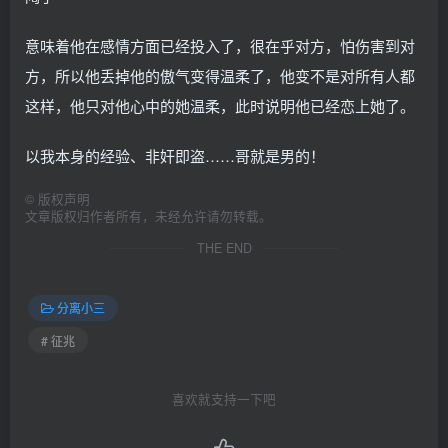
意味着他在感情方面已经投入了，很在乎对方，怕伤害到对
方，所以他丢掉他的傲气变得温柔了，他变不是对所有人都
这样，他只对他心中的她温柔，此时说明他已经恋上她了。
以我本身的经验、非奸即盗……哥就是男的！
©
版权声明
文章版权归作者所有，未经允许请勿转载。
THE END
分离小三
# 征兆
喜欢就支持一下吧