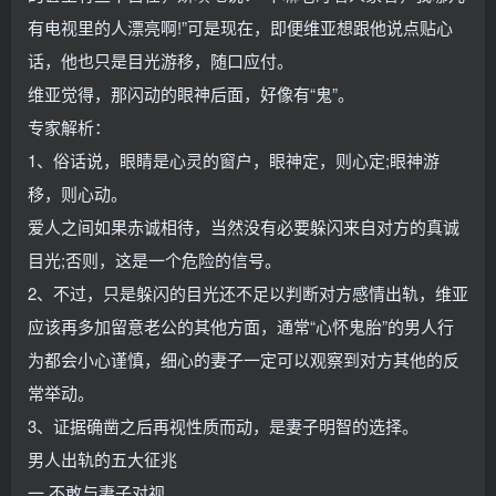
有电视里的人漂亮啊!”可是现在，即便维亚想跟他说点贴心
话，他也只是目光游移，随口应付。
维亚觉得，那闪动的眼神后面，好像有“鬼”。
专家解析：
1、俗话说，眼睛是心灵的窗户，眼神定，则心定;眼神游
移，则心动。
爱人之间如果赤诚相待，当然没有必要躲闪来自对方的真诚
目光;否则，这是一个危险的信号。
2、不过，只是躲闪的目光还不足以判断对方感情出轨，维亚
应该再多加留意老公的其他方面，通常“心怀鬼胎”的男人行
为都会小心谨慎，细心的妻子一定可以观察到对方其他的反
常举动。
3、证据确凿之后再视性质而动，是妻子明智的选择。
男人出轨的五大征兆
一 不敢与妻子对视