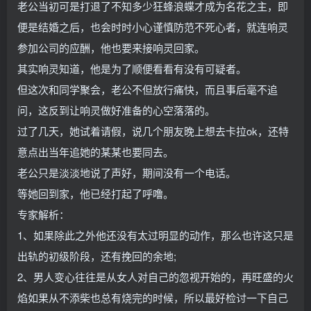
老公当初可是打退了不知多少狂蜂浪蝶才成为名花之主，即
便是结婚之后，也会时时小心谨慎防范不死心者，就连响灵
参加公司的应酬，他也要来接响灵回家。
其实响灵知道，他是为了顺便看看有没有可疑者。
但这次和同学聚会，老公不但放行痛快，而且事后毫不追
问，这反到让响灵做好准备的心空落落的。
过了几天，她试着请假，说几个朋友晚上想去卡拉ok，还特
意点出当年追她的某某也要同去。
老公只是淡淡地说了声好，期间没有一个电话。
等她回到家，他已经打起了呼噜。
专家解析：
1、如果除此之外他还没有太过明显的动作，那么也许这只是
出轨的初级阶段，还有挽回的余地;
2、男人变心往往是从女人对自己的忽视开始的，再旺盛的火
焰如果从不添柴也总有烧完的时候，所以最好检讨一下自己