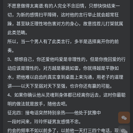
不愿意做得太离谱;有的人完全不念旧情，只想快快结束一
切，为新的感情扫平障碍，这时他的言行举止就会超常狂
躁，甚至缺乏理性地伤害对方的身心，故意找茬儿打架就属
此类范畴。
所以，当一个男人有了此类言行，多半是选择离开你的前
奏。
3、想想自己，你还爱他吗爱是非理性的，但是你挽回爱的行
动应该是理性的，对方越是暴跳如雷，你就得越是平静如
水，把他难以启齿的真实拿到桌面上来沟通，用老子的道理
讲——以天下至弱对天下至强，也许你还有赢的可能。
4、如果你确认他从灵魂到身体都已经离你远去，这时你最聪
明的做法就是放手，随他去吧。
征兆四：接电话突然特别亲热——他处于犹豫中
一段时间来，玲玲怀疑男友感情不忠。
约会的频率不如以前多了，以前他一天打三四个电话，现在