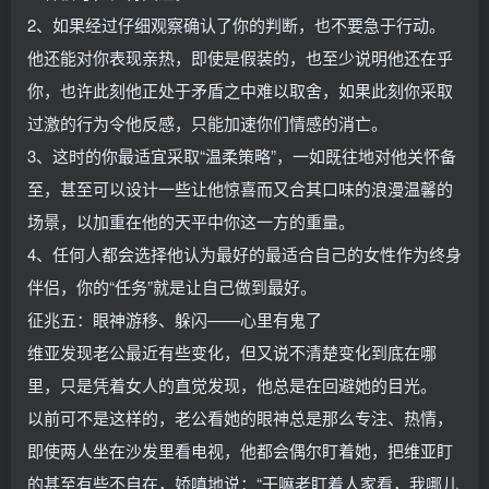
2、如果经过仔细观察确认了你的判断，也不要急于行动。
他还能对你表现亲热，即使是假装的，也至少说明他还在乎
你，也许此刻他正处于矛盾之中难以取舍，如果此刻你采取
过激的行为令他反感，只能加速你们情感的消亡。
3、这时的你最适宜采取“温柔策略”，一如既往地对他关怀备
至，甚至可以设计一些让他惊喜而又合其口味的浪漫温馨的
场景，以加重在他的天平中你这一方的重量。
4、任何人都会选择他认为最好的最适合自己的女性作为终身
伴侣，你的“任务”就是让自己做到最好。
征兆五：眼神游移、躲闪——心里有鬼了
维亚发现老公最近有些变化，但又说不清楚变化到底在哪
里，只是凭着女人的直觉发现，他总是在回避她的目光。
以前可不是这样的，老公看她的眼神总是那么专注、热情，
即使两人坐在沙发里看电视，他都会偶尔盯着她，把维亚盯
的甚至有些不自在，娇嗔地说：“干嘛老盯着人家看，我哪儿