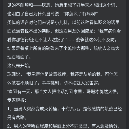
见的不耐烦和——厌恶，她后来想了好半天才想出这个词，
也明白了自己为什么当时说：“你怎么了有病啊!”
类似的语言对他们来说是小儿科，以前这种看似贬义的话里
面蕴涵着说不出的亲昵，但这次男友的回应是：“我有病你看
看你那德行!还让不让人吃饭了!”……战争就这么促不及防，
结果是餐桌上所有的碗碟来了个乾坤大挪移，统统去亲吻大
理石地面了。
这只是开始。
珠珊说， “我觉得他是故意找茬，我还是从前的我，可他怎
么就看不顺眼了，事事挑剔，动不动就大发雷霆。
”直到有一天，那个女人把电话打到家里，珠珊才恍然大悟。
专家解析：
1、当男人突然变成火药桶，十有八九，是他感情的轨迹已经
另有岔路。
2、男人的背叛在程度和层面上分不同类型，有人念及情分，