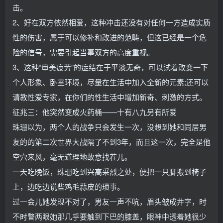
击。
2、好在双方依然相爱，这种冲击还没有对任何一方造成实质
性的伤害，属于可以修补和改进的范畴，但这已经是一个危
险的信号，需要引起当事双方的高度重视。
3、这种“审美疲劳”的症结在于平淡无奇，可以试着改变一下
个人形象、卧室环境，尽量在生活中加入全新的元素;还可以
请教性爱专家，在你们的性生活中增加新奇、刺激的方式。
征兆三：他突然变成火药桶——十有八九另有所爱
珠珊以为，两个人的战争只会发生一次，没想到她和同居男
友的的第二次世界大战隔了不到3年，而且这一次，完全是他
空穴来风，毫无道理地故意找茬儿。
一天吃晚饭，珠珊吃到兴高采烈之处，便把一只脚搬到椅子
上，边吃边说些鸡毛蒜皮的琐事。
过一会儿她发现不对了，男友一声不吭，眉头皱成井字，时
不时瞥两眼她那几乎要触到下巴的膝盖，眼神中透着她很少