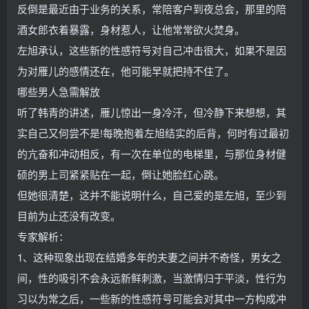
反倒是最近由于业务的关系，常陪客户到夜总会，那里的陪
酒女郎衣着暴露，身材惹人，让他常常欲火焚身。
左旭承认，这些新的性感符号对自己冲击很大，如果不是因
为对雁儿的感情还在，他可能早就把持不住了。
哪些男人急需解放
听了韩青的讲述，雁儿惊出一身冷汗，但冷静下来想想，其
实自己又何尝不是!每晚抱着左旭结实的后背，何时有过最初
的亢奋和冲动相反，有一次在单位的电梯里，与那位身材健
硕的男上司紧紧贴在一起，倒让她脸红心跳。
但她很清楚，这并不能说明什么，自己爱的是左旭，至少到
目前为止还没有改变。
专家解析：
1、这种现象出现在结婚多年的夫妻之间并不奇怪，男女之
间，性的吸引不会永远新鲜刺激，当激情归于平淡，性行为
习以为常之后，一些新的性感符号可能会对其中一方构成冲