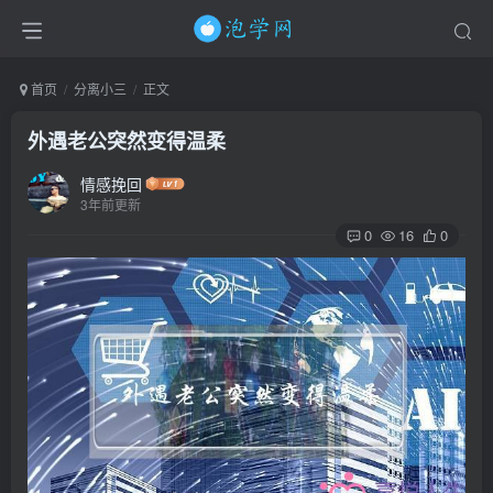
首页
分离小三
正文
外遇老公突然变得温柔
情感挽回
3年前更新
0
16
0