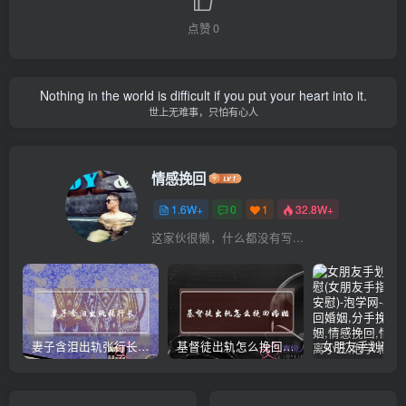
点赞
0
Nothing in the world is difficult if you put your heart into it.
世上无难事，只怕有心人
情感挽回
1.6W+
0
1
32.8W+
这家伙很懒，什么都没有写...
妻子含泪出轨张行长 她说全都是因为家中
基督徒出轨怎么挽回婚姻(基督徒面对出轨婚姻)