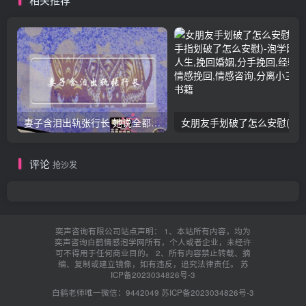
妻子含泪出轨张行长 她说全都是因为家中
女朋友手划破了怎么安慰(女朋友手指
评论
抢沙发
奕声咨询有限公司站点声明： 1、本站所有内容，均为
奕声咨询白鹤情感泡学网所有，个人或者企业，未经许
可不得用于任何商业目的。 2、所有内容禁止转载、摘
编、复制或建立镜像，如有违反，追究法律责任。
苏
ICP备2023034826号-3
白鹤老师唯一微信：9442049
苏ICP备2023034826号-3