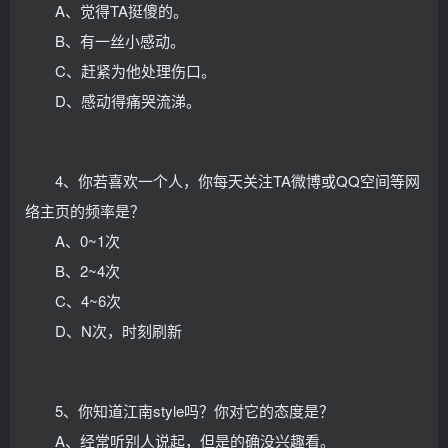
A、觉得TA挺傻的。
B、有一丝小感动。
C、赶紧为他处理伤口。
D、感动得痛哭流涕。
4、你若喜欢一个人，你每天关注TA微博或QQ空间等网
络主页的频率是？
A、0~1次
B、2~4次
C、4~6次
D、N次，时刻刷新
5、你知道江南style吗？你对它的态度是？
A、经常听别人说起，但是的确没兴趣看。