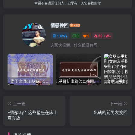
幸福不会遗漏任何人，迟早有一天它会找到你
情感挽回
1.6W+
0
1
32.7W+
这家伙很懒，什么都没有写...
妻子含泪出轨张行长 她说全都是因为家中
基督徒出轨怎么挽回婚姻(基督徒面对出轨婚姻)
上一篇
下一篇
制服play？这些星座在床上
出轨的前男友挽回
真奔放
相关推荐