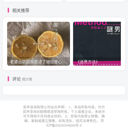
相关推荐
老婆出轨后我原谅了她但是心里放不下怎么办？
《迷男方法》
评论
抢沙发
奕声咨询有限公司站点声明： 1、本站所有内容，均为
奕声咨询白鹤情感泡学网所有，个人或者企业，未经许
可不得用于任何商业目的。 2、所有内容禁止转载、摘
编、复制或建立镜像，如有违反，追究法律责任。
苏
ICP备2023034826号-3