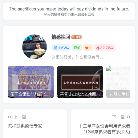
The sacrifices you make today will pay dividends in the future.
今天的牺牲和努力未来都会有回报
情感挽回
1.6W+
0
1
32.7W+
这家伙很懒，什么都没有写...
妻子含泪出轨张行长 她说全都是因为家中
基督徒出轨怎么挽回婚姻(基督徒面对出轨婚姻)
上一篇
下一篇
怎样联系感情专家
十二星座女谁会利用追求者
(12星座追求者有多少人)