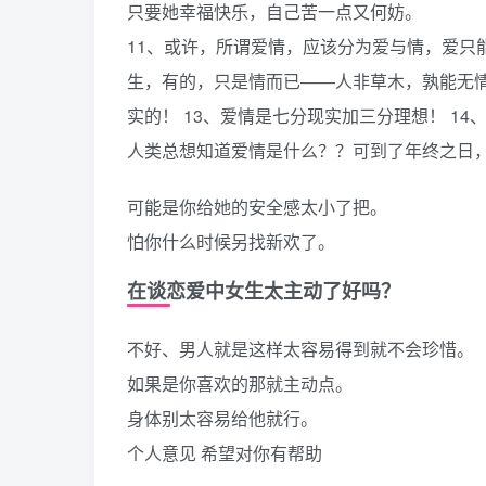
只要她幸福快乐，自己苦一点又何妨。
11、或许，所谓爱情，应该分为爱与情，爱只
生，有的，只是情而已——人非草木，孰能无情
实的！ 13、爱情是七分现实加三分理想！ 1
人类总想知道爱情是什么？？可到了年终之日
可能是你给她的安全感太小了把。
怕你什么时候另找新欢了。
在谈恋爱中女生太主动了好吗？
不好、男人就是这样太容易得到就不会珍惜。
如果是你喜欢的那就主动点。
身体别太容易给他就行。
个人意见 希望对你有帮助