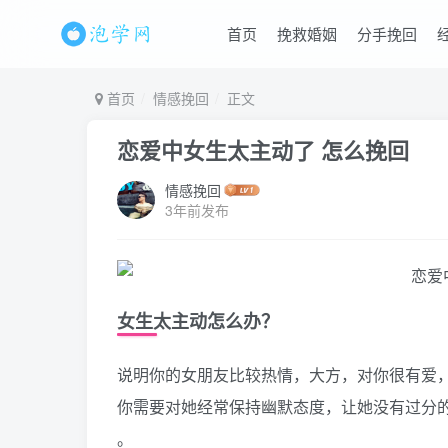
首页
挽救婚姻
分手挽回
首页
情感挽回
正文
恋爱中女生太主动了 怎么挽回
情感挽回
3年前发布
女生太主动怎么办？
说明你的女朋友比较热情，大方，对你很有爱，
你需要对她经常保持幽默态度，让她没有过分
。