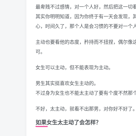
最卑贱不过感情，对一个人好，然后把这一切
其实你明明知道，因为你终于有一天会发现，
心，时间久了，那个人是会习惯的不要对一个
主动也要看他的态度，矜持而不扭捏，偶尔像
可。
女生可以主动，但不能表现为主动。
男生其实挺喜欢女生主动的。
不过身为女生也不能太主动了要有个度不然那
不好，太主动，就看不出那男，对你好不好了
如果女生太主动了会怎样？