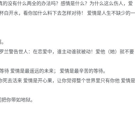
真的没有什么两全的办法吗？感情是什么？为什么这么伤人，爱
一杯白开水，看你加什么料下去怎样对待！ 爱情是人生不缺少的
。
感。
.罗兰警告世人：在恋爱中，谁主动谁就被动！爱他（她）就不要
就是等待 爱情是最遥远的未来； 爱情是最辛苦的等待。
你死去活来 爱情是开心果，让你觉得整个世界里只有你他 爱情
间把你带如地狱。