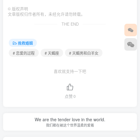
©
版权声明
文章版权归作者所有，未经允许请勿转载。
THE END
挽救婚姻
# 恋爱的过程
# 天蝎座
# 天蝎男和白羊女
喜欢就支持一下吧
点赞
0
We are the tender love in the world.
我们都在被这个世界温柔的爱着