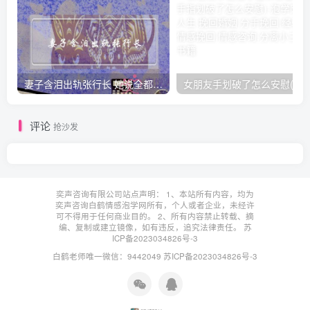
妻子含泪出轨张行长 她说全都是因为家中
女朋友手划破了怎么安慰(女朋友手指
评论
抢沙发
奕声咨询有限公司站点声明： 1、本站所有内容，均为
奕声咨询白鹤情感泡学网所有，个人或者企业，未经许
可不得用于任何商业目的。 2、所有内容禁止转载、摘
编、复制或建立镜像，如有违反，追究法律责任。
苏
ICP备2023034826号-3
白鹤老师唯一微信：9442049
苏ICP备2023034826号-3