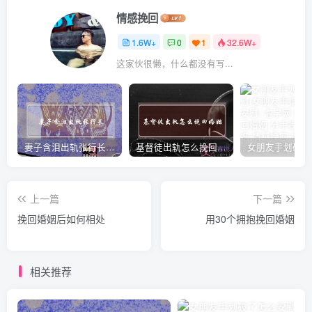
情感挽回
1.6W+
0
1
32.6W+
这家伙很懒，什么都没有写...
妻子含泪出轨张行长 她说全都是因为家中
基督徒出轨怎么挽回婚姻(基督徒面对出轨婚姻)
上一篇
下一篇
挽回婚姻后如何相处
用30个拥抱挽回婚姻
相关推荐