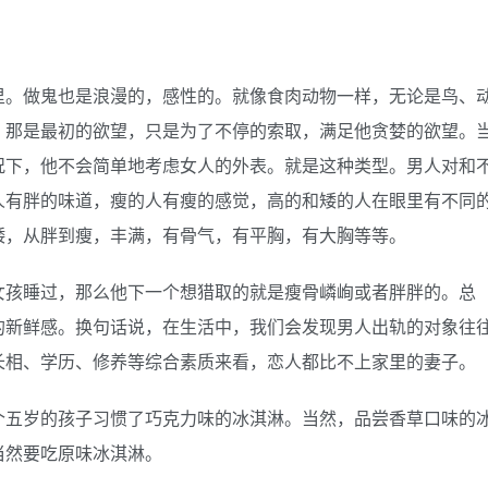
里。做鬼也是浪漫的，感性的。就像食肉动物一样，无论是鸟、
。那是最初的欲望，只是为了不停的索取，满足他贪婪的欲望。
况下，他不会简单地考虑女人的外表。就是这种类型。男人对和
人有胖的味道，瘦的人有瘦的感觉，高的和矮的人在眼里有不同
矮，从胖到瘦，丰满，有骨气，有平胸，有大胸等等。
女孩睡过，那么他下一个想猎取的就是瘦骨嶙峋或者胖胖的。总
的新鲜感。换句话说，在生活中，我们会发现男人出轨的对象往
长相、学历、修养等综合素质来看，恋人都比不上家里的妻子。
个五岁的孩子习惯了巧克力味的冰淇淋。当然，品尝香草口味的
当然要吃原味冰淇淋。