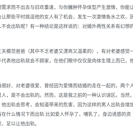
理需求而不出去与旧欢重逢，与你臃肿怀孕体型产生激情，你能
会让那些平时挑逗他的女人有了机会，发生一次激情鱼水之欢，
人不会出轨呢？有一种结论是这样说的：对婚外两性关系有幻想
丈夫模范爸爸（其中不乏老婆又漂亮又温柔的），有对老婆感觉
不代表他出轨就会不顾家，在他们眼中仅仅是肉体生理上而已，
格很好、对老婆很爱、曾经因为爱情而结婚的走在一起的，两个
男人，是不会出轨的。然而，这是我之前的一种认识误区。当然
，他出轨会思考，会知道带来的危害，因为这样的男人出轨会增
在什么情况下而出轨 比如爱人怀孕了，哺乳了，身边诱惑的资
型，足以让他出轨。