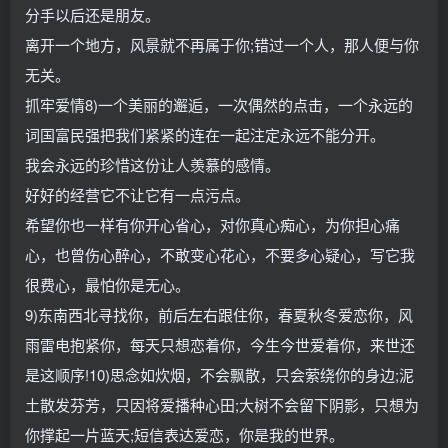
分手以后还是朋友。
离开一个地方，风景就不再属于你;错过一个人，那人便与你
无关。
抓牢爱情8)一个美丽的邂逅，一次偶然的点击，一个永远的
词国富民强把我们紧紧的连在一起注定永远不能分开。
我会永远的珍惜这份让人羡慕的感情。
好好的经营它不让它有一点污点。
希望你也一样有你开心省心，对你真心痴心，为你担心痛
心，也曾伤心醉心，不敢变心花心，不要多心疑心，写它我
很费心，最怕你是无心。
9)东南西北寻找你，前后左右跟住你，春夏秋冬爱恋你，风
雨雷电抱紧你，每天只想恋着你，今生今世爱着你，来世还
是这顺序!10)思念如炊烟，不会飘散，只会萦绕你的身边;泥
土散发芬芳，只因将爱播种心田;大树不会留下阴影，只想为
你撑起一片蓝天;短信表达爱恋，你是我的世界。