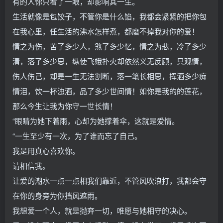
有的人你只看了一眼，却影响其一生。
生活就像是包饺子，不管你是什么馅，我都会紧紧的把你包
在我心里，任生活的沸水怎样煮，都磨不掉我对你的爱！
情之为伤，苦了多少人，煞了多少忆，情之为悲，冷了多少
清，落了多少思，纵使飞蛾扑火却依然义无反顾，只观情，
伤人伤己，却是一生无法割断，落一笔长相思，挥洒多少痴
情泪，饮一杯浊酒，品了多少世间情！如你是我的的莲花，
那么今生让我为你守一世长情！
“眼睛为她下着雨，心却为她撑着伞，这就是爱情。
“一生至少有一次，为了谁而忘了自己。
我是用真心喜欢你。
请相信我。
让爱的潮水一点一点相我们靠近，不管风吹浪打，我都会守
在你的身旁为你挡风遮雨。
我想爱一个人，就是抛弃一切，唯愿与她相守的决心。