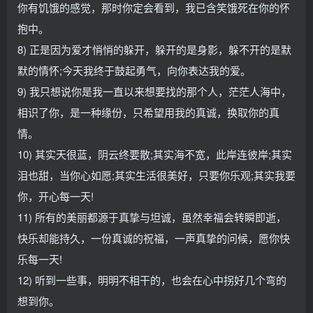
你有饥饿的感觉，那时你定会看到，我已含笑饿死在你的怀
抱中。
8) 正是因为爱才悄悄的躲开，躲开的是身影，躲不开的是默
默的情怀;今天我终于鼓起勇气，向你表达我的爱。
9) 我只想说你是我一直以来想要找的那个人，茫茫人海中，
相识了你，是一种缘份，只希望用我的真诚，换取你的真
情。
10) 其实天很蓝，阴云终要散;其实海不宽，此岸连彼岸;其实
泪也甜，当你心如愿;其实生活很美好，只要你乐观;其实我要
你，开心每一天!
11) 所有的美丽都源于真挚与坦诚，虽然幸福会转瞬即逝，
快乐却能持久，一份真诚的祝福，一声真挚的问候，愿你快
乐每一天!
12) 听到一些事，明明不相干的，也会在心中拐好几个弯的
想到你。