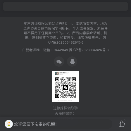
奕声咨询有限公司站点声明： 1、本站所有内容，均为
奕声咨询白鹤情感泡学网所有，个人或者企业，未经许
可不得用于任何商业目的。 2、所有内容禁止转载、摘
编、复制或建立镜像，如有违反，追究法律责任。
苏
ICP备2023034826号-3
白鹤老师唯一微信：9442049
苏ICP备2023034826号-3
进撩妹群领取聊
天秘籍微信：
9442049
0
欢迎您留下宝贵的见解！