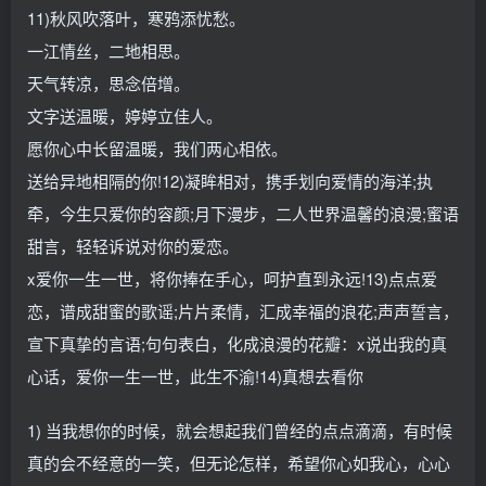
11)秋风吹落叶，寒鸦添忧愁。
一江情丝，二地相思。
天气转凉，思念倍增。
文字送温暖，婷婷立佳人。
愿你心中长留温暖，我们两心相依。
送给异地相隔的你!12)凝眸相对，携手划向爱情的海洋;执
牵，今生只爱你的容颜;月下漫步，二人世界温馨的浪漫;蜜语
甜言，轻轻诉说对你的爱恋。
x爱你一生一世，将你捧在手心，呵护直到永远!13)点点爱
恋，谱成甜蜜的歌谣;片片柔情，汇成幸福的浪花;声声誓言，
宣下真挚的言语;句句表白，化成浪漫的花瓣：x说出我的真
心话，爱你一生一世，此生不渝!14)真想去看你
1) 当我想你的时候，就会想起我们曾经的点点滴滴，有时候
真的会不经意的一笑，但无论怎样，希望你心如我心，心心