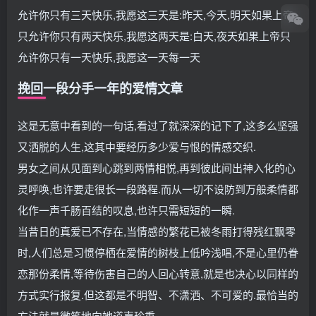
允许你只有三天快乐,我愿这三天是:昨天,今天,明天如果上帝
只允许你只有两天快乐,我愿这两天是:白天,夜天如果上帝只
允许你只有一天快乐,我愿这一天每一天
挽回一段分手一年的爱情文章
这是无意中看到的一句话,看过了就深深的记下了,这多么坚强
又洒脱的人生,这其中要经历多少爱与恨的情感交织.
男女之间从见面到心跳到两情相悦,再到彼此间出神入化的心
灵呼唤,也许要走很长一段路程.而从一切不设防到万般柔情都
化作一声千肠百结的叹息,也许只需短短的一瞬.
当昔日的真爱已不存在,当情感的繁花已被冬雨打得残红飘零
时,人们总是习惯停栖在爱情的树枝上低吟浅唱,不是心里仍眷
恋那份柔情,等待伤害自己的人回心转意,就是也决心以同样的
方式实行报复.但这都是不明智、不潇洒、不可爱的.最恰当的
方法就是微笑地向她道声珍重.