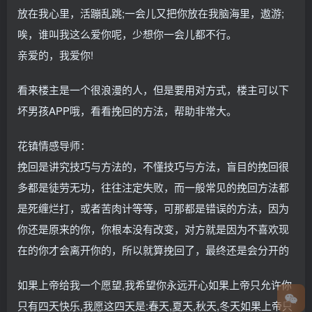
放在我心里，活蹦乱跳;一会儿又把你放在我脑海里，遨游;
唉，谁叫我这么爱你呢，少想你一会儿都不行。
亲爱的，我爱你!
看来楼主是一个很浪漫的人，但是要用对方式，楼主可以下
坏男孩APP哦，看看挽回的方法，帮助非常大。
花镇情感导师：
挽回是讲究技巧与方法的，不懂技巧与方法，盲目的挽回很
多都是徒劳无功，往往注定失败，而一般常见的挽回方法都
是死缠烂打，或者苦肉计等等，可那都是错误的方法，因为
你还是原来的你，你根本没有改变，对方就是因为不喜欢现
在的你才会离开你的，所以就算挽回了，最终还是会分开的
如果上帝给我一个愿望,我希望你永远开心如果上帝只允许你
只有四天快乐,我愿这四天是:春天,夏天,秋天,冬天如果上帝只