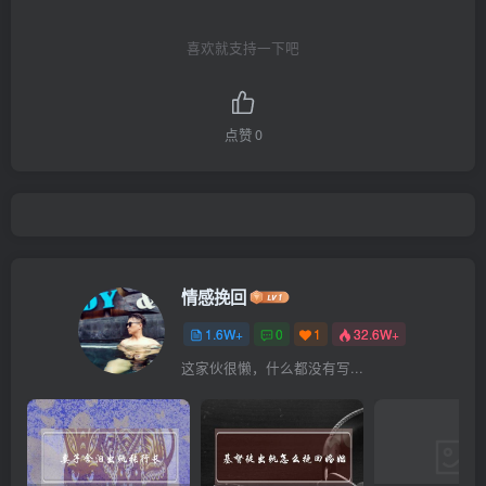
喜欢就支持一下吧
点赞
0
情感挽回
1.6W+
0
1
32.6W+
这家伙很懒，什么都没有写...