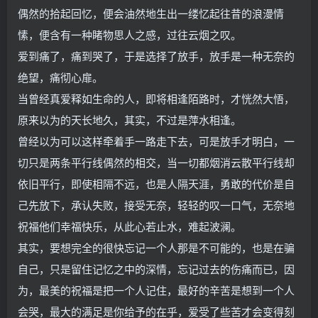
偶然的拾起回忆，便会油然地生出一缕忆起往昔的浪漫情
愫，便含有一种睹物思人之感，过往云烟之叹。
爱到痛了，痛到哭了，于是选择了放手，放手是一种无奈的
绝望，痛彻心扉。
当曾经真爱释如生命的人，即将相逢陌路时，才恍然大悟，
原来以为的天长地久，其实，不过是萍水相逢。
曾经以为可以这样牵着手一路走下去，可是放手才明白，一
切只是两条平行线偶然的相交，当一切都烟消云散平行线却
依旧平行，即使相隔不远，也是人隔天涯，勇敢的代价是自
己先放下，承认失败，接受无奈，轻轻的叹一口气，无奈地
祝福他们幸福快乐，从此心若止水，难起波澜。
其实，要想完全的很快忘记一个人那是不可能的，也是在骗
自己，只是留住记忆之中的深情，忘记过去的伤痛而已，因
为，最美的祝福是把一个人记住，最好的辛苦是想到一个人
会哭，最大的满足是你给予的在乎，爱受了些苦才会变得刻