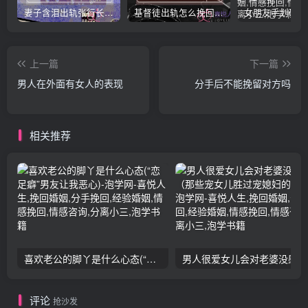
妻子含泪出轨张行长 她说全都是因为家中
基督徒出轨怎么挽回婚姻(基督徒面对出轨婚姻)
上一篇
下一篇
男人在外面有女人的表现
分手后不能挽留对方吗
相关推荐
喜欢老公的脚丫是什么心态(“恋足癖”男友让我恶心)
男人
评论
抢沙发