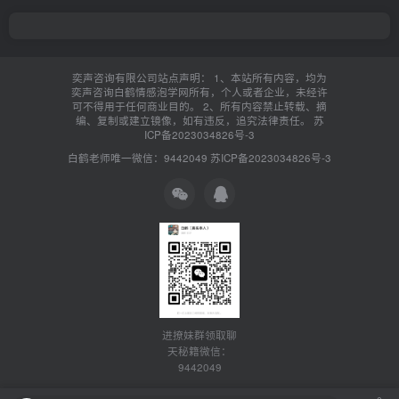
奕声咨询有限公司站点声明： 1、本站所有内容，均为
奕声咨询白鹤情感泡学网所有，个人或者企业，未经许
可不得用于任何商业目的。 2、所有内容禁止转载、摘
编、复制或建立镜像，如有违反，追究法律责任。
苏
ICP备2023034826号-3
白鹤老师唯一微信：9442049
苏ICP备2023034826号-3
进撩妹群领取聊
天秘籍微信：
9442049