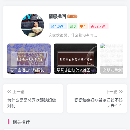
情感挽回
1.6W+
0
1
32.7W+
这家伙很懒，什么都没有写...
妻子含泪出轨张行长 她说全都是因为家中
基督徒出轨怎么挽回婚姻(基督徒面对出轨婚姻)
上一篇
下一篇
为什么婆婆总喜欢跟媳妇做
婆婆和媳妇吵架媳妇该不该
对呢
回去？？
相关推荐