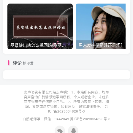
基督徒出轨怎么挽回婚姻(基督徒面对出轨婚姻)
男人发抱拳是好还是坏？
评论
抢沙发
奕声咨询有限公司站点声明： 1、本站所有内容，均为
奕声咨询白鹤情感泡学网所有，个人或者企业，未经许
可不得用于任何商业目的。 2、所有内容禁止转载、摘
编、复制或建立镜像，如有违反，追究法律责任。
苏
ICP备2023034826号-3
白鹤老师唯一微信：9442049
苏ICP备2023034826号-3