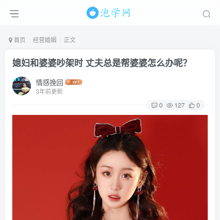
首页
经营婚姻
正文
媳妇和婆婆吵架时 丈夫总是帮婆婆怎么办呢？
情感挽回
3年前更新
0
127
0