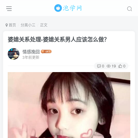
首页
分离小三
正文
婆媳关系处理-婆媳关系男人应该怎么做？
情感挽回
3年前更新
0
19
0