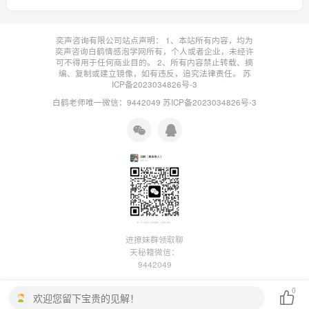
奕声咨询有限公司站点声明： 1、本站所有内容，均为
奕声咨询白鹤情感泡学网所有，个人或者企业，未经许
可不得用于任何商业目的。 2、所有内容禁止转载、摘
编、复制或建立镜像，如有违反，追究法律责任。
苏
ICP备2023034826号-3
白鹤老师唯一微信：9442049
苏ICP备2023034826号-3
进撩妹群领取聊
天秘籍微信：
9442049
0
欢迎您留下宝贵的见解！