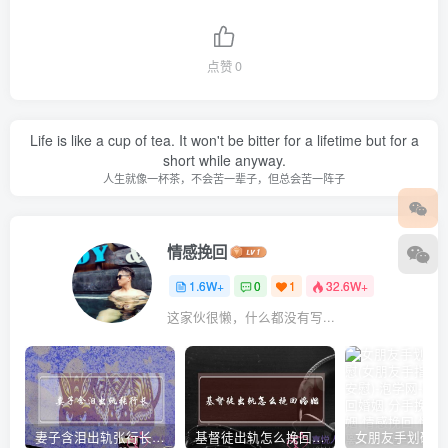
点赞
0
Life is like a cup of tea. It won't be bitter for a lifetime but for a
short while anyway.
人生就像一杯茶，不会苦一辈子，但总会苦一阵子
情感挽回
1.6W+
0
1
32.6W+
这家伙很懒，什么都没有写...
妻子含泪出轨张行长 她说全都是因为家中
基督徒出轨怎么挽回婚姻(基督徒面对出轨婚姻)