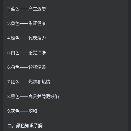
2.蓝色——产生遐想
3.黄色——象征健康
4.橙色——代表活力
5.白色——感觉洁净
6.粉色——诠释温柔
7.红色——燃烧和热情
8.黑色——高贵并隐藏缺陷
9.灰色——随和
二，颜色知识了解