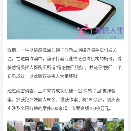
近期，一种以情感挽回为幌子的新型网络诈骗手法引发关
注。在这类诈骗中，骗子打着专业情感咨询机构的旗号，诱
骗感情受挫人群购买所谓“情感挽回服务”，并谎称“挽回”工作
初见成效，以此骗取被害人大量钱财。
经过缜密侦查，上海警方成功侦破一起“情感挽回”类诈骗
案，抓获犯罪嫌疑人69名，缴获作案手机180余部，初步查
实涉及全国各地的案件500余起，涉案金额700余万元。