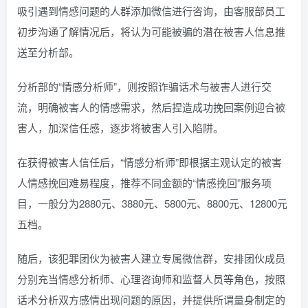
吸引遇到情感问题的人群添加微信进行咨询，由客服部员工
初步沟通了解情况后，将认为可能被骗的潜在被害人信息推
送至分析部。
分析部的“情感分析师”，则按照诈骗话术与被害人进行交
流，明确被害人的情感需求，然后捏造成功挽回案例迎合被
害人，加深信任感，逐步将被害人引入陷阱。
在获得被害人信任后，“情感分析师”即根据主观认定的被害
人情感挽回难易程度，推荐不同金额的“情感挽回”服务项
目，一般分为2880元、3880元、5800元、8800元、12800元
五档。
随后，该犯罪团伙为被害人建立专属微信群，安排团伙成员
分别充当情感分析师、心理咨询师和监督人员等角色，按照
话术分析双方感情出现问题的原因，并提供所谓量身制定的