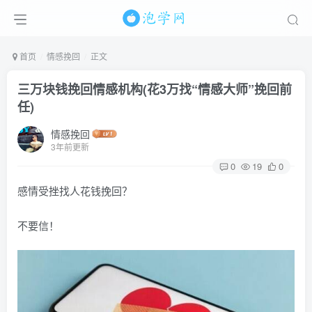
首页
情感挽回
正文
三万块钱挽回情感机构(花3万找“情感大师”挽回前
任)
情感挽回
3年前更新
0
19
0
感情受挫找人花钱挽回？
不要信！