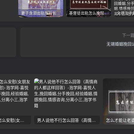
妻子含泪出轨张行长 她说全都是因为家中
基督徒出轨怎么挽回婚姻(基督徒面对出轨婚姻)
下一
无锡婚姻挽回
女朋友手划破了怎么安慰(女朋友手指划破了怎么安慰)
男人说他不行怎么回答（高情商的人都这样回答）
怎么才能让老