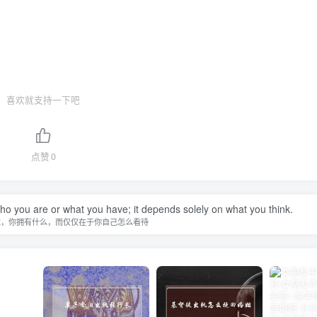
喜欢就支持一下吧
点赞
0
you are or what you have; it depends solely on what you think.
谁，你拥有什么，而仅仅在于你自己怎么看待