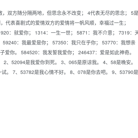
分散，双方随分隔两地，但思念永不改变； 4代表无尽的思念； 5
利，代表喜剧式的爱情双方的爱情将一帆风顺，幸福过一生；
920：就爱你； 1314：一生一世； 5871：我不介意； 7319：
 59240：我最爱是你； 57350：我只在乎你； 53770：我想亲
辈子爱你。 584520：我发誓我爱你； 246437：爱是如此神奇。
2、52094是我爱你到死。 3、065是原谅我。 4、58是晚安。
试。 7、53782是我心情不好。 8、078是你去吧。 9、53790