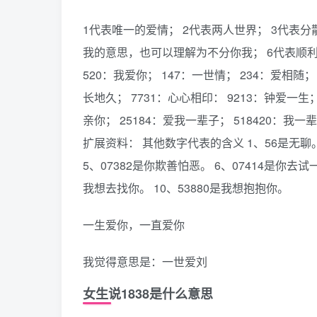
1代表唯一的爱情； 2代表两人世界； 3代表
我的意思，也可以理解为不分你我； 6代表顺
520：我爱你； 147：一世情； 234：爱相随； 
长地久； 7731：心心相印： 9213：钟爱一生；
亲你； 25184：爱我一辈子； 518420：我一
扩展资料： 其他数字代表的含义 1、56是无聊。 
5、07382是你欺善怕恶。 6、07414是你去试一
我想去找你。 10、53880是我想抱抱你。
一生爱你，一直爱你
我觉得意思是：一世爱刘
女生说1838是什么意思