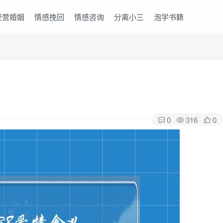
经营婚姻
情感挽回
情感咨询
分离小三
泡学书籍
0
316
0