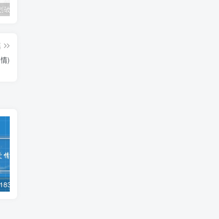
女朋友手划破了怎么安慰(女朋友手指划破了怎么安慰)
男人说他不行怎么回答（高情商的人都这样回答）
怎么才能让老婆出轨
篇
情)
1838爱情含义(1838爱情数字含义)
和网恋女朋友打电话(和网恋女朋友打电话聊点什么)