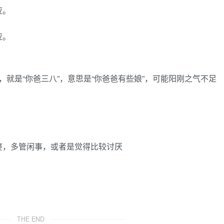
应。
应。
8，就是“你爸三八”，意思是“你爸爸有些娘”，可能阳刚之气不足
婆，多管闲事，或者是觉得比较讨厌
THE END