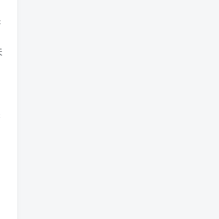
是
天
是