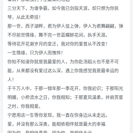
三分天下，为谁争霸，如今我已剑指天涯，却只想为你抚
琴，从此无牵挂！
那一世，西子湖畔，君为伊人弦上弹，伊人为君舞翩翩，弹
不尽前世情缘，舞不完一世蓝蝶醉花间，执手天涯。
等待花开花谢岁月的变迁，我对你的爱曾从不改变！
一生情缘，只为伊人而憔悴！
你知不知道你就是我最爱的人，为你赴汤蹈火也不是不可
能，从来都没有爱过这么深，遇上你我感觉我是最幸运的
人！
于千万人中，于那一锦年那一季花开，你我初识；于那阳光
明媚，小桥流水之日，你我相知；于那夏风温柔，并肩赏星
之时，你我相爱。
宁愿用这一生等你发现，我一直在你身边从未走远。
爱，并没有那么深奥，能相依相伴就是最大的幸福
因为你，我相信真爱，因为你，我相信永远。