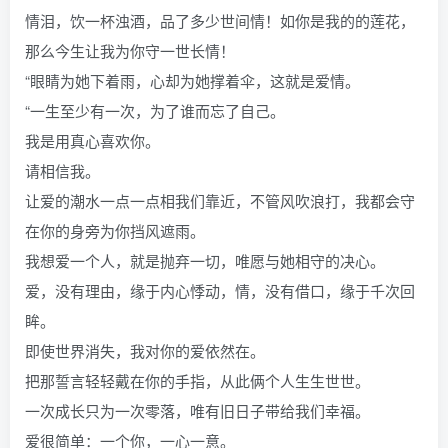
情泪，饮一杯浊酒，品了多少世间情！如你是我的的莲花，
那么今生让我为你守一世长情！
“眼睛为她下着雨，心却为她撑着伞，这就是爱情。
“一生至少有一次，为了谁而忘了自己。
我是用真心喜欢你。
请相信我。
让爱的潮水一点一点相我们靠近，不管风吹浪打，我都会守
在你的身旁为你挡风遮雨。
我想爱一个人，就是抛弃一切，唯愿与她相守的决心。
爱，没有理由，缘于内心悸动，情，没有借口，缘于千次回
眸。
即使世界消失，我对你的爱依然在。
把那誓言轻轻戴在你的手指，从此俩个人生生世世。
一次成长只为一次零落，唯有旧日子带给我们幸福。
爱很简单：一个你，一心一意。