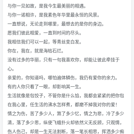
与你一见如故，是我今生最美丽的相遇。
与你一诺相许，是我素色年华里最永恒的风景。
一直想说，无论走到哪里，最想去的是你的身边。
愿我们彼此相爱，一直到时间的尽头。
我相信我们可以一起，等青丝变白发。
你在，我在，就是海枯石烂。
没有过多的华丽，只有一句我喜欢你，却能让彼此牵挂于
心。
亲爱的，你知道吗，哪怕遍体鳞伤，我仍有爱你的余力。
有的人你只看了一眼，却影响其一生。
生活就像是包饺子，不管你是什么馅，我都会紧紧的把你包
在我心里，任生活的沸水怎样煮，都磨不掉我对你的爱！
情之为伤，苦了多少人，煞了多少忆，情之为悲，冷了多少
清，落了多少思，纵使飞蛾扑火却依然义无反顾，只观情，
伤人伤己，却是一生无法割断，落一笔长相思，挥洒多少痴