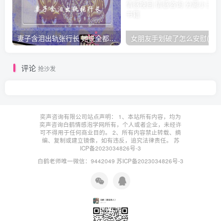
妻子含泪出轨张行长 她说全都是因为家中
女朋友手划破了怎么安慰(女朋友手指
评论
抢沙发
奕声咨询有限公司站点声明： 1、本站所有内容，均为
奕声咨询白鹤情感泡学网所有，个人或者企业，未经许
可不得用于任何商业目的。 2、所有内容禁止转载、摘
编、复制或建立镜像，如有违反，追究法律责任。
苏
ICP备2023034826号-3
白鹤老师唯一微信：9442049
苏ICP备2023034826号-3