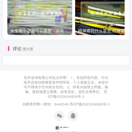
女生发个囧是什么意思（表情囧的含义）
评论
抢沙发
奕声咨询有限公司站点声明： 1、本站所有内容，均为
奕声咨询白鹤情感泡学网所有，个人或者企业，未经许
可不得用于任何商业目的。 2、所有内容禁止转载、摘
编、复制或建立镜像，如有违反，追究法律责任。
苏
ICP备2023034826号-3
白鹤老师唯一微信：9442049
苏ICP备2023034826号-3