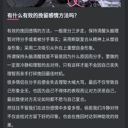
有什么有效的挽留感情方法吗？
有效的挽回感情的方法，一般是分三步走，保持清醒头脑理
智对待分手或者被分手事实；采用断联复合从精神上从塑自
身形象；采用二次吸引从外在上重塑自身形象。
所谓保持头脑清醒就是不管是因为什么原因而分手，要做的
一定是冷静和理智的去对待，只有这样才能不会因自己丧失
理智而亲手打碎挽回最佳时机。
很多情侣在分手后便会失去理智大喊大骂，最后不仅导致自
己形象全无，也因为自己不得体的表现而让对方厌恶自己，
最后致使对方无论如何都不愿与自己复合。
然往往不管我们在这份感情中多爱多恨，倘若我们冷静对待
不仅会给对方留下好的印象，也会在挽回时达到神助攻的效
果。