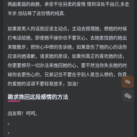
两副柔弱的肩膀，承受不住另类的爱情 情到深处不由已,多走
半步,怕玷辱了这份情的纯真.
如果是男人的话就应该主动点，主动去搭理她，想她的时候
打电话给她，即使她不接你也不要灰心，去她家找她约她出
来散散步，把你心中想的告诉她，如果是伤了她的心的话你
应该向她道歉，请求她的原谅，如果你真正的喜欢她的话，
你更要想尽一切办法来挽回她的心，要不然当你失去她的时
候你会更伤心的，兄弟记住不要在乎别人是怎么想的，你真
的爱她的话请不要轻易放手，加油！
跪求挽回这段感情的方法
战友啊！呵呵。
。
。