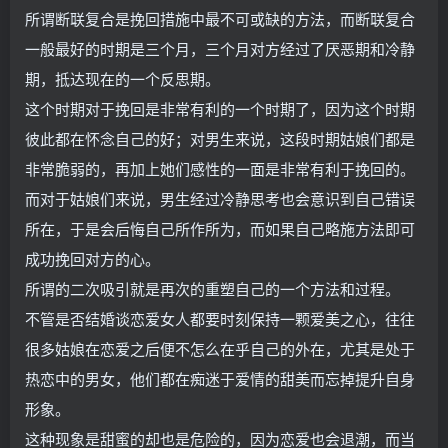
所谓断联复合是挽回措施中最不可或缺的方法，而断联复合
一般最好的时期是三个月，三个月对方经过了厌恶期和冷静
期，抵达现在的一个反思期。
这个时期对于挽回是非常有利的一个时期了，因为这个时期
彼此都在怀念自己的好；对男生来说，这段时期姑娘们都是
非常脆弱的，再加上她们感性的一面是非常有利于挽回的。
而对于姑娘们来说，男生经过冷静思考也会意识到自己错误
所在，于是会后悔自己所作所为，而如果自己略施方法即可
成功挽回对方的心。
所谓的二次吸引就是再次的重塑自己的一个方法和过程。
不管是否结婚谈恋爱女人都要时刻保持一颗爱美之心，往往
很多姑娘在恋爱之后便不怎么在乎自己的外在，尤其是处于
热恋中的男女，他们都在痴迷于爱情的甜美而忘掉提升自身
形象。
这种现象是甜蜜的却也是危险的，因为恋爱也会退潮，而当