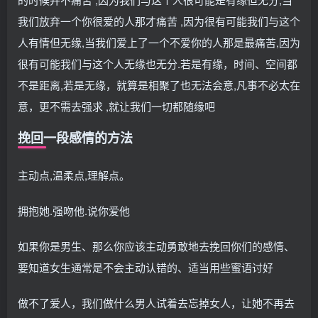
我们放弃一个你很爱的人那才痛苦 ,因为很有可能我们与这个
人有情但无缘,当我们爱上了一个不爱你的人那是最痛苦,因为
很有可能我们与这个人无缘也无分.若是有缘，时间、空间都
不是距离,若是无缘，就算是相聚了也无法会意,凡事不必太在
意，更不需去强求 ,就让我们一切都随缘吧
挽回一段感情的方法
主动点,温柔点,理解点。
拥抱她.强吻他.说你爱他
如果你是男生、那么你应该主动勇敢地去挽回你们的感情、
要知道女生通常是不会主动认错的、适当用些蜜语讨好
做不了爱人，我们做什么男人试着去忘掉女人，让她不再去