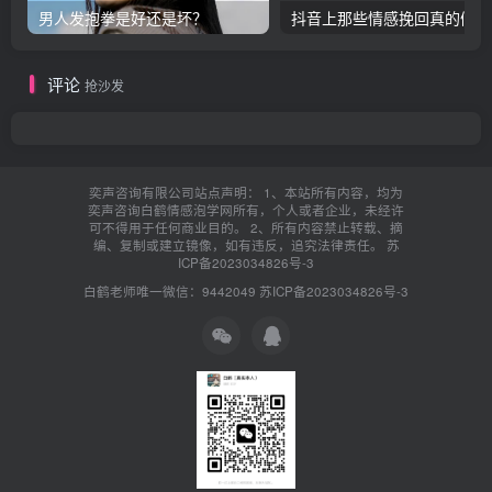
男人发抱拳是好还是坏？
抖音上那些情感挽回真的假的
评论
抢沙发
奕声咨询有限公司站点声明： 1、本站所有内容，均为
奕声咨询白鹤情感泡学网所有，个人或者企业，未经许
可不得用于任何商业目的。 2、所有内容禁止转载、摘
编、复制或建立镜像，如有违反，追究法律责任。
苏
ICP备2023034826号-3
白鹤老师唯一微信：9442049
苏ICP备2023034826号-3