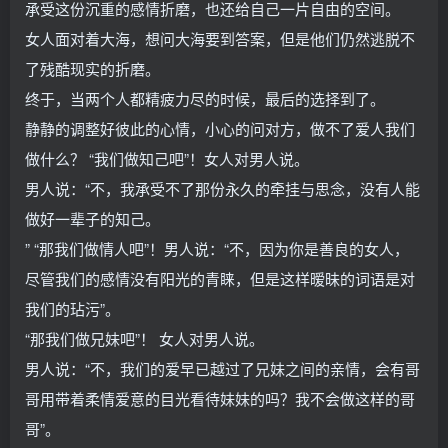
承受这份沉重的感情折磨，也还给自己一片自由的空间。
女人面对着大海，想问大海要到答案，但是他们仍然逃脱不
了残酷现实的折磨。
终于，当两个人都精疲力尽的时候，最后的选择到了。
静静的调整好彼此的心情，小心的问对方，做不了爱人我们
做什么？ “我们做知己吧”！女人对男人说。
男人说：“不，我承受不了那份永久的牵挂与思念，没有人能
做好一辈子的知己。
” “那我们做情人吧”！男人说：“不，因为你是善良的女人，
尽管我们的感情没有阳光的青睐，但是这样暧昧的词语是对
我们的玷污”。
“那我们做兄妹吧”！ 女人对男人说。
男人说：“不，我们的爱早已越过了兄妹之间的亲情，会有哥
哥用带着柔情爱意的目光看待妹妹的吗？我不会做这样的哥
哥”。