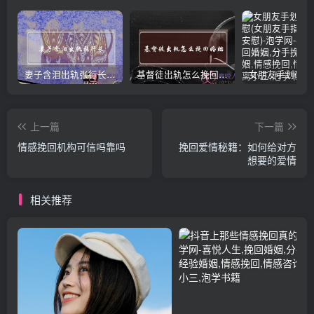
妻子含泪出轨张行长 她说全都是因为家中
基督徒出轨怎么挽回婚姻(基督徒面对出轨婚姻)
上一篇
下一篇
情感挽回机构可信吗靠吗
挽回爱情秘籍：如何给对方
想要的爱情
相关推荐