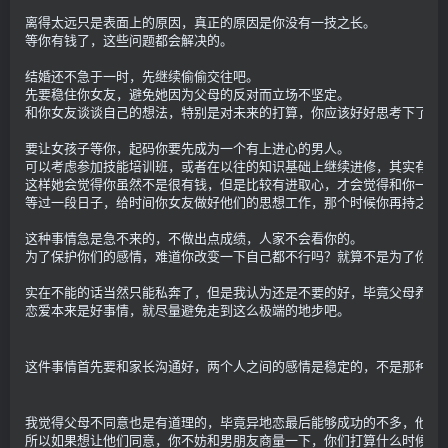
离得太远只是表面上的原因，真正的原因是你没有一技之长。
等你有钱了，这些问题都会解决的。
结婚还不急于一时，先继续偷偷交往吧。
先要稳住你女友，避免她因为父母的反对而立场不坚定。
和你女友谈谈自己的想法，特别是对未来的打算，你应该好好思考下了，
要让女孩子等你，起码你要先成为一个有上进心的男人。
可以考虑参加技能培训班，或者在以往的知识基础上继续进修，其实有很
这样她会觉得你虽然不是很有钱，但是比较有进取心，才会觉得和你一起
等过一段日子，给时间你女友做好他们的思想工作，那个时候你再持之以
这种事情急是急不来的，不做出点成绩，人家不会看你的。
为了保护你们的感情，难道你改变一下自己都不行吗？就算不是为了你女
实在不能的话当然只能私奔了，但是我认为还是不要的好，毕竟父母养她
恋爱本来是好事情，就尽量避免走到这么极端的地步吧。
这件事情首先要和家长沟通好，两个人之间的感情是稳定的，不是那种非
我觉得父母不同意也是有道理的，毕竟异地恋最后能够成功的不多，他们
所以如果想让他们同意，你不妨和男朋友商量一下，你们打算什么时候结