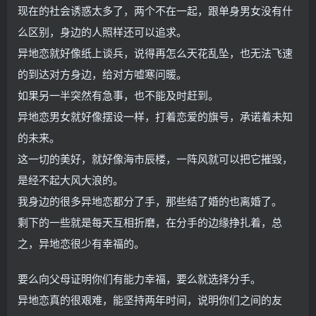
现在的社会诱惑太多了，两个不在一起，跟单身男女没有什
么区别，身边的人照样还可以追求。
异地恋就好像纸上谈兵，说得再怎么天花乱坠，也无法飞速
的到达对方身边，给对方嘘寒问暖。
如果另一半突然有急事，也不能及时赶到。
异地恋男女就好像摆设一样，打着恋爱的旗号，承诺着未知
的未来。
这一切的美好，就好像海市辰楼，一阵风就可以把它摧毁，
是经不起大风大浪的。
我身边的很多异地恋都分了手，那些结了婚的也离婚了。
剩下的一些就是每天互相折磨，在分手的边缘挣扎着，总
之，异地恋很少有幸福的。
要么向父母证明你们有能力幸福，要么就选择分手。
异地恋真的很艰难，能坚持两年时间，说明你们之间的友