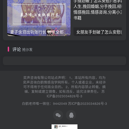
妻子含泪出轨张行长 她说全都是因为家中
女朋友手划破了怎么安慰(女朋友手指
评论
抢沙发
奕声咨询有限公司站点声明： 1、本站所有内容，均为
奕声咨询白鹤情感泡学网所有，个人或者企业，未经许
可不得用于任何商业目的。 2、所有内容禁止转载、摘
编、复制或建立镜像，如有违反，追究法律责任。
苏
ICP备2023034826号-3
白鹤老师唯一微信：9442049
苏ICP备2023034826号-3