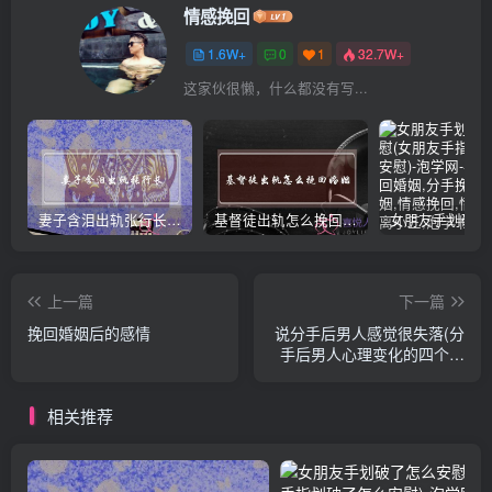
情感挽回
1.6W+
0
1
32.7W+
这家伙很懒，什么都没有写...
妻子含泪出轨张行长 她说全都是因为家中
基督徒出轨怎么挽回婚姻(基督徒面对出轨婚姻)
上一篇
下一篇
挽回婚姻后的感情
说分手后男人感觉很失落(分
手后男人心理变化的四个阶
段)
相关推荐